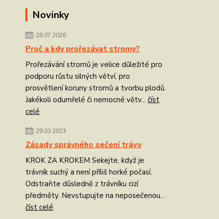
Novinky
28.07.2026
Proč a kdy prořezávat stromy?
Prořezávání stromů je velice důležité pro
podporu růstu silných větví, pro
prosvětlení koruny stromů a tvorbu plodů.
Jakékoli odumřelé či nemocné větv...
číst
celé
29.03.2023
Zásady správného sečení trávy
KROK ZA KROKEM Sekejte, když je
trávník suchý a není příliš horké počasí.
Odstraňte důsledně z trávníku cizí
předměty. Nevstupujte na neposečenou...
číst celé