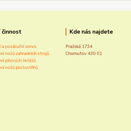
 činnost
Kde nás najdete
í a pozáruční servis
Pražská 1734
ní nožů zahradních strojů
Chomutov 430 01
ní pilových řetězů
ní nožů plotostřihů