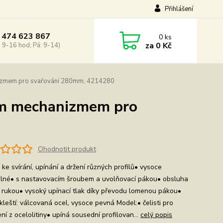
Přihlášení
 474 623 867
0
ks
za
0 Kč
: 9-16 hod; Pá: 9-14)
izmem pro svařování 280mm, 4214280
ým mechanizmem pro
Ohodnotit produkt
 ke svírání, upínání a držení různých profilů• vysoce
telné• s nastavovacím šroubem a uvolňovací pákou• obsluha
 rukou• vysoký upínací tlak díky převodu lomenou pákou•
kleští: válcovaná ocel, vysoce pevná Model:• čelisti pro
í z ocelolitiny• upíná sousední profilovan...
celý popis