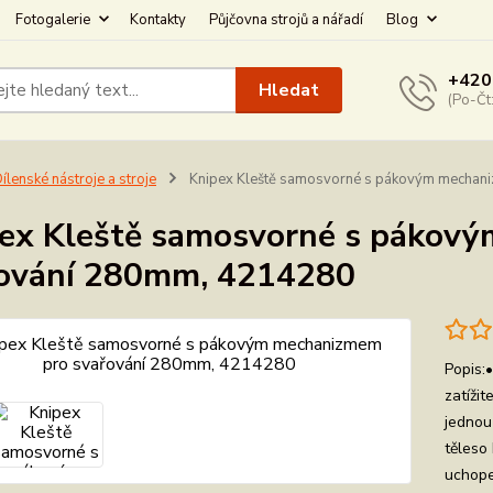
Fotogalerie
Kontakty
Půjčovna strojů a nářadí
Blog
+420
Hledat
(Po-Čt
ílenské nástroje a stroje
Knipex Kleště samosvorné s pákovým mechan
ex Kleště samosvorné s pákov
ování 280mm, 4214280
Popis:•
zatíži
jednou
těleso 
uchopen