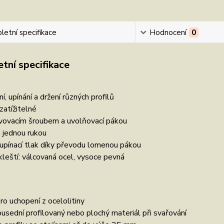
etní specifikace
Hodnocení
0
tní specifikace
ní, upínání a držení různých profilů
zatížitelné
avovacím šroubem a uvolňovací pákou
 jednou rukou
upínací tlak díky převodu lomenou pákou
kleští: válcovaná ocel, vysoce pevná
pro uchopení z ocelolitiny
ousední profilovaný nebo plochý materiál při svařování