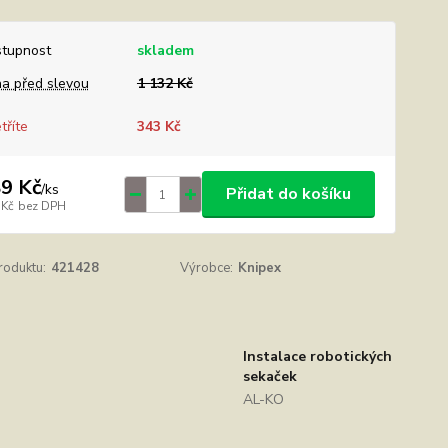
tupnost
skladem
a před slevou
1 132 Kč
tříte
343 Kč
9 Kč
/
ks
Přidat do košíku
 Kč
bez DPH
roduktu:
421428
Výrobce:
Knipex
Instalace robotických
sekaček
AL-KO