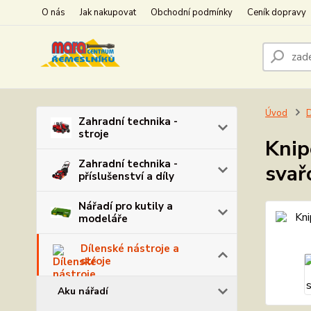
O nás
Jak nakupovat
Obchodní podmínky
Ceník dopravy
Úvod
D
Zahradní technika -
stroje
Knip
Zahradní technika -
svař
příslušenství a díly
Nářadí pro kutily a
modeláře
Dílenské nástroje a
stroje
Aku nářadí