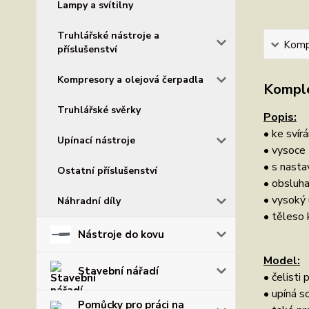
Lampy a svítilny
Truhlářské nástroje a
Kompl
příslušenství
Kompresory a olejová čerpadla
Komple
Truhlářské svěrky
Popis:
• ke svírá
Upínací nástroje
• vysoce 
• s nast
Ostatní příslušenství
• obsluha
• vysoký 
Náhradní díly
• těleso 
Nástroje do kovu
Model:
Stavební nářadí
• čelisti 
• upíná s
Pomůcky pro práci na