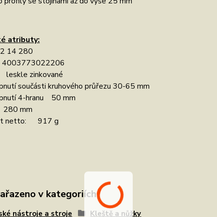
o profily se stojínami až do výše 25 mm
é atributy:
 14 280
003773022206
leskle zinkované
pnutí součásti kruhového průřezu 30-65 mm
pnutí 4-hranu 50 mm
 280 mm
t netto: 917 g
zařazeno v kategoriích
ské nástroje a stroje
Kleště a nůžky