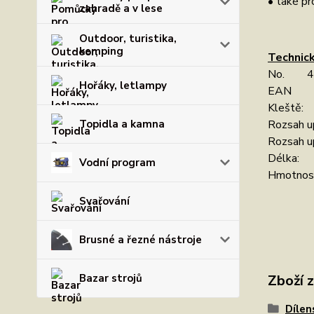
• také pr
zahradě a v lese
Outdoor, turistika,
kemping
Technick
No. 42
Hořáky, letlampy
EAN 4
Kleště: 
Rozsah u
Topidla a kamna
Rozsah u
Délka:
Vodní program
Hmotnos
Svařování
Brusné a řezné nástroje
Zboží 
Bazar strojů
Dílen