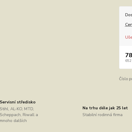
Dos
Cen
Uše
78
652
Číslo p
Servisní středisko
Na trhu déle jak 25 let
Stihl, AL-KO, MTD,
Scheppach, Riwall a
Stabilní rodinná firma
mnoho dalších