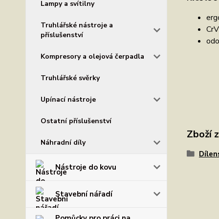
Lampy a svítilny
erg
Truhlářské nástroje a
CrV
příslušenství
odo
Kompresory a olejová čerpadla
Truhlářské svěrky
Upínací nástroje
Ostatní příslušenství
Zboží 
Náhradní díly
Dílen
Nástroje do kovu
Stavební nářadí
Pomůcky pro práci na