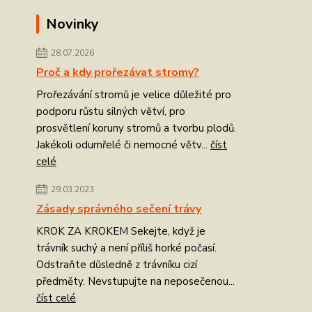
Novinky
28.07.2026
Proč a kdy prořezávat stromy?
Prořezávání stromů je velice důležité pro
podporu růstu silných větví, pro
prosvětlení koruny stromů a tvorbu plodů.
Jakékoli odumřelé či nemocné větv...
číst
celé
29.03.2023
Zásady správného sečení trávy
KROK ZA KROKEM Sekejte, když je
trávník suchý a není příliš horké počasí.
Odstraňte důsledně z trávníku cizí
předměty. Nevstupujte na neposečenou...
číst celé