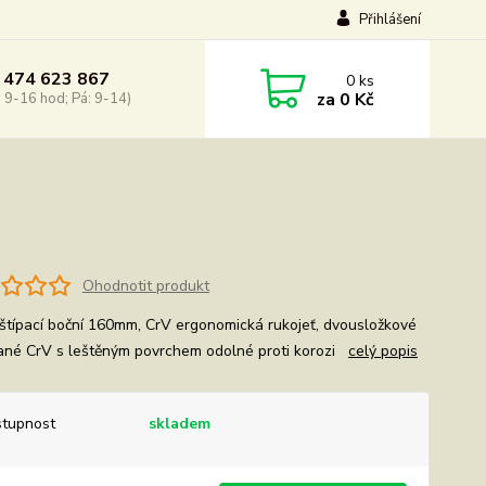
Přihlášení
 474 623 867
0
ks
za
0 Kč
: 9-16 hod; Pá: 9-14)
Ohodnotit produkt
 štípací boční 160mm, CrV ergonomická rukojeť, dvousložkové
ané CrV s leštěným povrchem odolné proti korozi
celý popis
tupnost
skladem