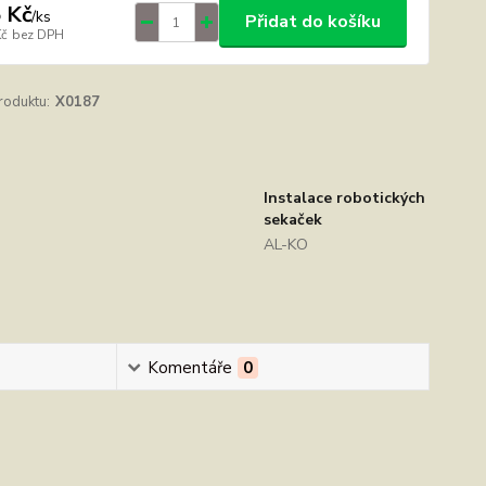
 Kč
/
ks
Přidat do košíku
Kč
bez DPH
roduktu:
X0187
Instalace robotických
sekaček
AL-KO
Komentáře
0