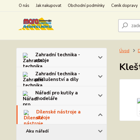
O nás
Jak nakupovat
Obchodní podmínky
Ceník dopravy
Úvod
D
Zahradní technika -
stroje
Kleš
Zahradní technika -
příslušenství a díly
Nářadí pro kutily a
modeláře
Dílenské nástroje a
stroje
Aku nářadí