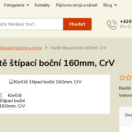
Fotogalerie
Kontakty
Půjčovna strojů a nářadí
Blog
+420
Hledat
(Po-Čt
ílenské nástroje a stroje
Kleště štípací boční 160mm, CrV
tě štípací boční 160mm, CrV
Kleště
tvarov
Dos