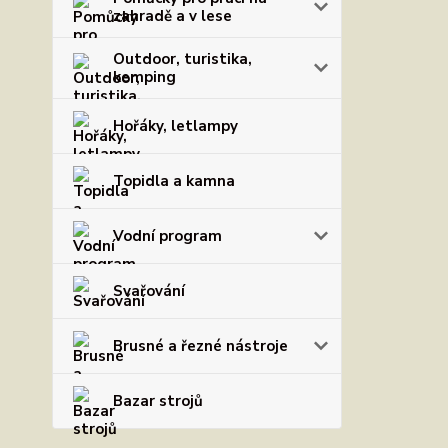
zahradě a v lese
Outdoor, turistika,
kemping
Hořáky, letlampy
Topidla a kamna
Vodní program
Svařování
Brusné a řezné nástroje
Bazar strojů