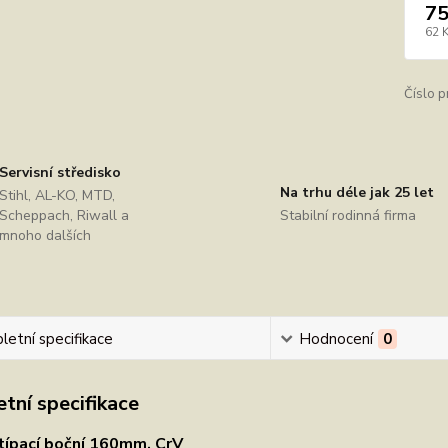
75
62 
Číslo p
Servisní středisko
Na trhu déle jak 25 let
Stihl, AL-KO, MTD,
Scheppach, Riwall a
Stabilní rodinná firma
mnoho dalších
etní specifikace
Hodnocení
0
tní specifikace
típací boční 160mm, CrV