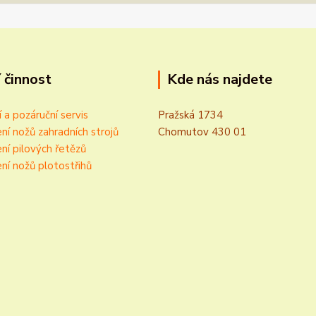
 činnost
Kde nás najdete
í a pozáruční servis
Pražská 1734
ní nožů zahradních strojů
Chomutov 430 01
ní pilových řetězů
ní nožů plotostřihů