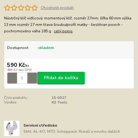
Ohodnotit produkt
Nástrčný klíč vidlicový, momentový klíč, rozměr 27mm: šířka 60 mm výška
13 mm rozměr 27 mm hlava šroubu/profil matky - šestihran povrch -
pochromováno váha 185 g
celý popis
Dostupnost
skladem
590 Kč
/
ks
488 Kč
bez DPH
Přidat do košíku
Číslo produktu:
15-0027
Výrobce:
KS Tools
Servisní středisko
Stihl, AL-KO, MTD, Scheppach, Riwall a mnoho dalších