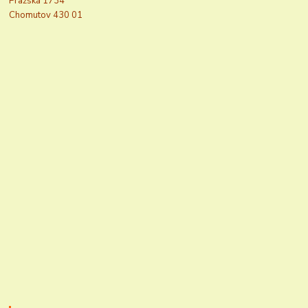
Pražská 1734
Chomutov 430 01