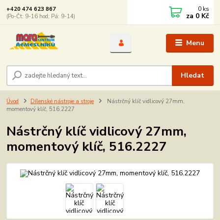
0
ks
+420 474 623 867
za
0 Kč
(Po-Čt: 9-16 hod; Pá: 9-14)
Menu
Hledat
Úvod
Dílenské nástroje a stroje
Nástrčný klíč vidlicový 27mm,
momentový klíč, 516.2227
Nástrčný klíč vidlicový 27mm,
momentový klíč, 516.2227