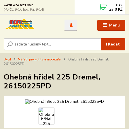
0
ks
+420 474 623 867
za
0 Kč
(Po-Čt: 9-16 hod; Pá: 9-14)
Menu
Hledat
Úvod
Nářadí pro kutily a modeláře
Ohebná hřídel 225 Dremel,
26150225PD
Ohebná hřídel 225 Dremel,
26150225PD