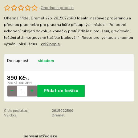
Ohodnotit produkt
Ohebná hřídel Dremel 225, 26150225PD Ideální nástavec pro jemnou a
přesnou práci nebo pro práci na hůře přístupných místech. Pohodlné
uchopení rukojeti dovoluje konečky prstů řídit řez, broušení, gravírování,
leštění atd. Integrované tlačítko blokování hřídele pro rychlou a snadnou
výměnu příslušens...
celý popis
Dostupnost
skladem
890 Kč
/
ks
736 Kč
bez DPH
Přidat do košíku
Číslo produktu:
2615022500
Výrobce:
Dremel
Servisní středisko