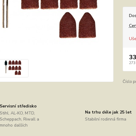
Dos
Cen
Uše
33
273
Číslo p
Servisní středisko
Na trhu déle jak 25 let
Stihl, AL-KO, MTD,
Scheppach, Riwall a
Stabilní rodinná firma
mnoho dalších