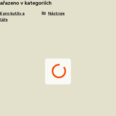
zařazeno v kategoriích
í pro kutily a
Nástroje
láře