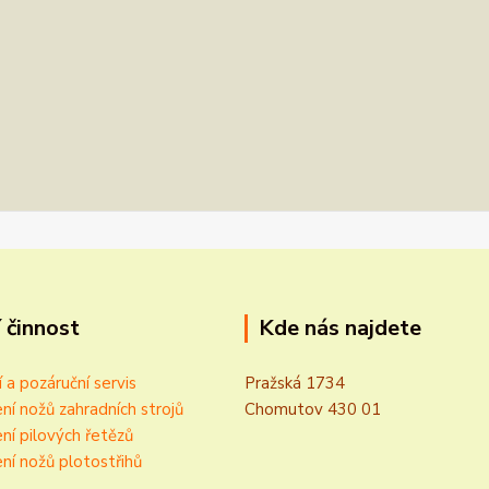
 činnost
Kde nás najdete
í a pozáruční servis
Pražská 1734
ní nožů zahradních strojů
Chomutov 430 01
ní pilových řetězů
ní nožů plotostřihů