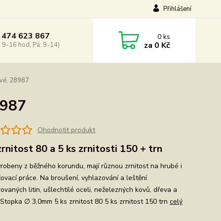
Přihlášení
 474 623 867
0
ks
za
0 Kč
: 9-16 hod; Pá: 9-14)
ové, 28987
8987
Ohodnotit produkt
zrnitost 80 a 5 ks zrnitosti 150 + trn
yrobeny z běžného korundu, mají různou zrnitost na hrubé i
ovací práce. Na broušení, vyhlazování a leštění
ovaných litin, ušlechtilé oceli, neželezných kovů, dřeva a
 Stopka ∅ 3,0mm 5 ks zrnitost 80 5 ks zrnitost 150 trn
celý