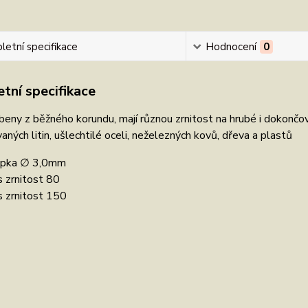
etní specifikace
Hodnocení
0
tní specifikace
beny z běžného korundu, mají různou zrnitost na hrubé i dokončov
ných litin, ušlechtilé oceli, neželezných kovů, dřeva a plastů
opka ∅ 3,0mm
s zrnitost 80
s zrnitost 150