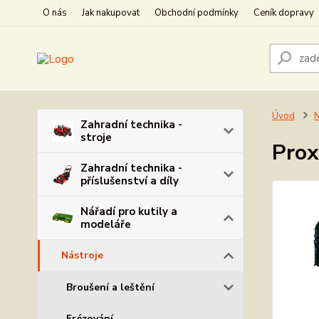
O nás
Jak nakupovat
Obchodní podmínky
Ceník dopravy
Úvod
N
Zahradní technika -
stroje
Prox
Zahradní technika -
příslušenství a díly
Nářadí pro kutily a
modeláře
Nástroje
Broušení a leštění
Frézování