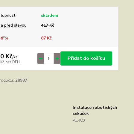
tupnost
skladem
a před slevou
417 Kč
tříte
87 Kč
0 Kč
/
ks
Přidat do košíku
 Kč
bez DPH
roduktu:
28987
Instalace robotických
sekaček
AL-KO