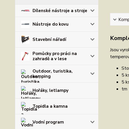
Dílenské nástroje a stroje
Kompl
Nástroje do kovu
Komple
Stavební nářadí
Jsou vyro
Pomůcky pro práci na
temperova
zahradě a v lese
St
Outdoor, turistika,
5 k
kemping
5 k
trn
Hořáky, letlampy
Topidla a kamna
Vodní program