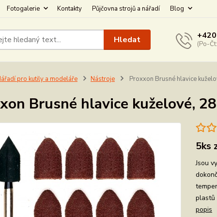
Fotogalerie
Kontakty
Půjčovna strojů a nářadí
Blog
+420
Hledat
(Po-Čt
ářadí pro kutily a modeláře
Nástroje
Proxxon Brusné hlavice kužel
xon Brusné hlavice kuželové, 2
5ks 
Jsou v
dokonč
temper
plastů
popis