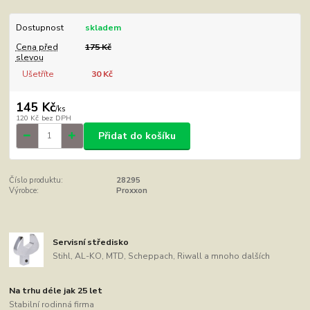
Dostupnost
skladem
Cena před
175 Kč
slevou
Ušetříte
30 Kč
145 Kč
/
ks
120 Kč
bez DPH
Přidat do košíku
Číslo produktu:
28295
Výrobce:
Proxxon
Servisní středisko
Stihl, AL-KO, MTD, Scheppach, Riwall a mnoho dalších
Na trhu déle jak 25 let
Stabilní rodinná firma