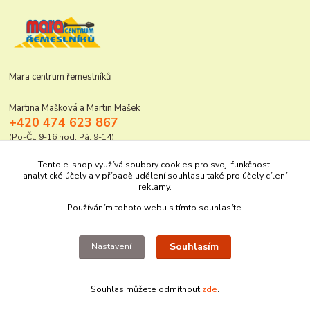
Mara centrum řemeslníků
Martina Mašková a Martin Mašek
+420 474 623 867
(Po-Čt: 9-16 hod; Pá: 9-14)
mara@elektro-naradi.cz
Tento e-shop využívá soubory cookies pro svoji funkčnost,
analytické účely a v případě udělení souhlasu také pro účely cílení
reklamy.
Používáním tohoto webu s tímto souhlasíte.
Souhlasím
Nastavení
Upravit sběr cookies.
Souhlas můžete odmítnout
zde
.
Vytvořeno na
Eshop-rychle.cz