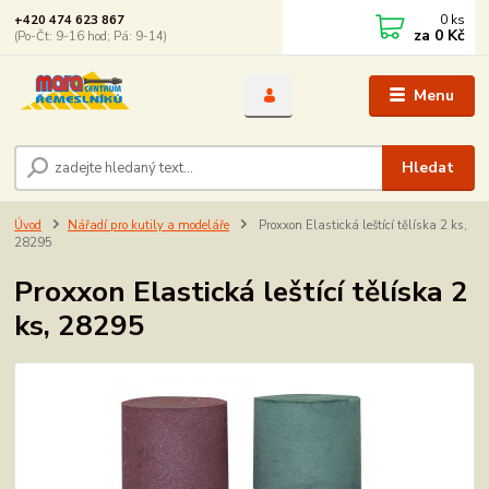
0
ks
+420 474 623 867
za
0 Kč
(Po-Čt: 9-16 hod; Pá: 9-14)
Menu
Hledat
Úvod
Nářadí pro kutily a modeláře
Proxxon Elastická leštící tělíska 2 ks,
28295
Proxxon Elastická leštící tělíska 2
ks, 28295