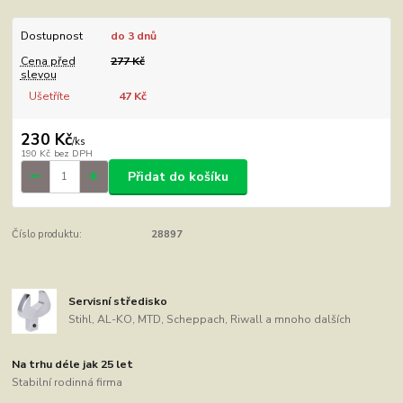
Dostupnost
do 3 dnů
Cena před
277 Kč
slevou
Ušetříte
47 Kč
230 Kč
/
ks
190 Kč
bez DPH
Přidat do košíku
Číslo produktu:
28897
Servisní středisko
Stihl, AL-KO, MTD, Scheppach, Riwall a mnoho dalších
Na trhu déle jak 25 let
Stabilní rodinná firma