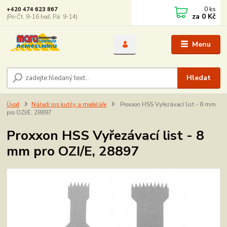
0
ks
+420 474 623 867
za
0 Kč
(Po-Čt: 9-16 hod; Pá: 9-14)
Menu
Hledat
Úvod
Nářadí pro kutily a modeláře
Proxxon HSS Vyřezávací list - 8 mm
pro OZI/E, 28897
Proxxon HSS Vyřezávací list - 8
mm pro OZI/E, 28897