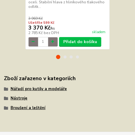
oceli. Stabilní hlava z hliníkového tlakového
Jednotlivé l
odlitk...
korundu jsou
tvarům brouš
3 969 Kč
269 Kč
Ušetříte 599 Kč
Ušetříte 40 K
3 370 Kč
229 Kč
/
ks
/
ks
skladem
2 785 Kč
bez DPH
189 Kč
bez 
Přidat do košíku
Zboží zařazeno v kategoriích
Nářadí pro kutily a modeláře
Nástroje
Broušení a leštění