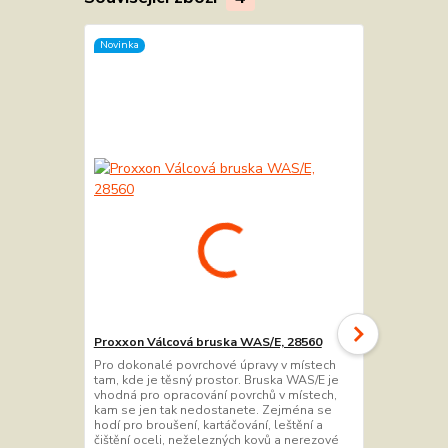
Novinka
Novinka
Proxxon Válcová bruska WAS/E, 28560
Proxxon Bru
hrubost 80,
Pro dokonalé povrchové úpravy v místech
tam, kde je těsný prostor. Bruska WAS/E je
Brusné válc
vhodná pro opracování povrchů v místech,
vhodné do m
kam se jen tak nedostanete. Zejména se
nedostanete
hodí pro broušení, kartáčování, leštění a
hodí pro čišt
čištění oceli, neželezných kovů a nerezové
vrchního mat