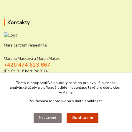
Kontakty
Mara centrum řemeslníků
Martina Mašková a Martin Mašek
+420 474 623 867
(Po-Čt: 9-16 hod; Pá: 9-14)
mara@elektro-naradi.cz
Tento e-shop využívá soubory cookies pro svoji funkčnost,
analytické účely a v případě udělení souhlasu také pro účely cílení
reklamy.
Používáním tohoto webu s tímto souhlasíte.
Souhlasím
Nastavení
Upravit sběr cookies.