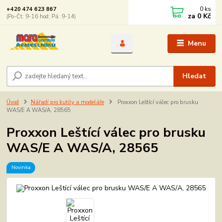
0
ks
+420 474 623 867
za
0 Kč
(Po-Čt: 9-16 hod; Pá: 9-14)
Menu
Hledat
Úvod
Nářadí pro kutily a modeláře
Proxxon Leštící válec pro brusku
WAS/E A WAS/A, 28565
Proxxon Leštící válec pro brusku
WAS/E A WAS/A, 28565
Novinka