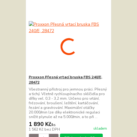
Proxxon Přesná vrtací bruska FBS 240/E,
28472
Všestranný přístroj pro jemnou práci. Přesný
a tichý. Včetně rychloupínacího sklíčidla pro
dříky vel. 0,3 - 3,2 mm. Určeno pro vrtání,
frézování, broušení, leštění, kartáčování,
řezání a gravírování. Maximální otáčky
20.000/min lze díky elektronické regulaci
snížit plynule až na 5.000/min, a to při ...
1 890 Kč
/
ks
skladem
1 562 Kč
bez DPH