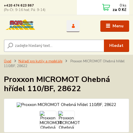
0
ks
+420 474 623 867
za
0 Kč
(Po-Čt: 9-16 hod; Pá: 9-14)
Menu
Hledat
Úvod
Nářadí pro kutily a modeláře
Proxxon MICROMOT Ohebná hřídel
110/BF, 28622
Proxxon MICROMOT Ohebná
hřídel 110/BF, 28622