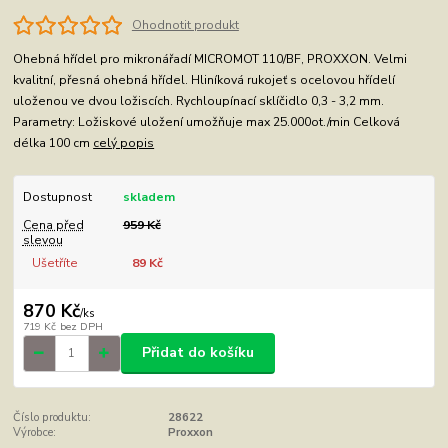
Ohodnotit produkt
Ohebná hřídel pro mikronářadí MICROMOT 110/BF, PROXXON. Velmi
kvalitní, přesná ohebná hřídel. Hliníková rukojeť s ocelovou hřídelí
uloženou ve dvou ložiscích. Rychloupínací sklíčidlo 0,3 - 3,2 mm.
Parametry: Ložiskové uložení umožňuje max 25.000ot./min Celková
délka 100 cm
celý popis
Dostupnost
skladem
Cena před
959 Kč
slevou
Ušetříte
89 Kč
870 Kč
/
ks
719 Kč
bez DPH
Přidat do košíku
Číslo produktu:
28622
Výrobce:
Proxxon