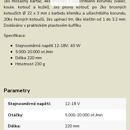
1ks mosazný kartáč, 4ks brousky z ušlechtilého korundu (válec,
koule, kotouč a kužel), 1ks pilový kotouč, po 2ks brusných
kotoučích Ø 22 x 3 mm z karbidu křemíku a ušlechtilého korundu,
20ks řezných kotoučů, 1ks upínací trn, 6ks kleštin od 1 do 3,2 mm.
Dodáváno v praktickém plastovém kufříku.
Specifikace:
Stejnosměrné napětí 12-18V; 40 W
5.000-20.000 ot./min
Délka 220 mm
Hmotnost 230 g
Parametry
Stejnosměrné napětí
12-18 V
Otáčky
5.000-20.000 ot./min
Délka
220 mm