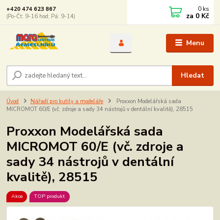
0
ks
+420 474 623 867
za
0 Kč
(Po-Čt: 9-16 hod; Pá: 9-14)
Menu
Hledat
Úvod
Nářadí pro kutily a modeláře
Proxxon Modelářská sada
MICROMOT 60/E (vč. zdroje a sady 34 nástrojů v dentální kvalitě), 28515
Proxxon Modelářská sada
MICROMOT 60/E (vč. zdroje a
sady 34 nástrojů v dentální
kvalitě), 28515
Akce
TOP produkt