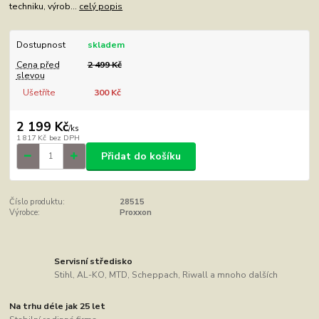
techniku, výrob...
celý popis
Dostupnost
skladem
Cena před
2 499 Kč
slevou
Ušetříte
300 Kč
2 199 Kč
/
ks
1 817 Kč
bez DPH
Přidat do košíku
Číslo produktu:
28515
Výrobce:
Proxxon
Servisní středisko
Stihl, AL-KO, MTD, Scheppach, Riwall a mnoho dalších
Na trhu déle jak 25 let