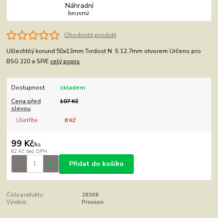
Ohodnotit produkt
Ušlechtilý korund 50x13mm Tvrdost N S 12,7mm otvorem Určeno pro
BSG 220 a SP/E
celý popis
Dostupnost
skladem
Cena před
107 Kč
slevou
Ušetříte
8 Kč
99 Kč
/
ks
82 Kč
bez DPH
Přidat do košíku
Číslo produktu:
28308
Výrobce:
Proxxon