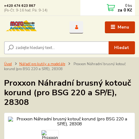
0
ks
+420 474 623 867
za
0 Kč
(Po-Čt: 9-16 hod; Pá: 9-14)
Menu
Hledat
Úvod
Nářadí pro kutily a modeláře
Proxxon Náhradní brusný kotouč
korund (pro BSG 220 a SP/E), 28308
Proxxon Náhradní brusný kotouč
korund (pro BSG 220 a SP/E),
28308