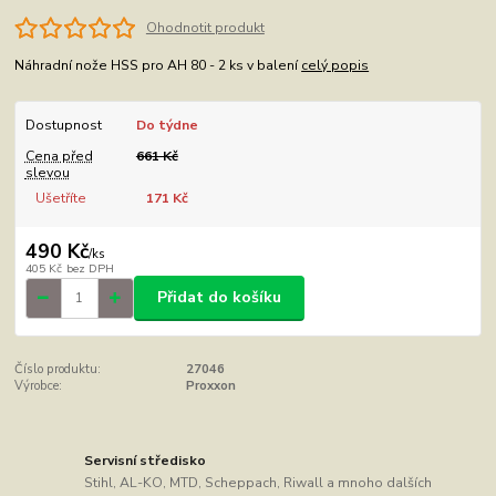
Ohodnotit produkt
Náhradní nože HSS pro AH 80 - 2 ks v balení
celý popis
Dostupnost
Do týdne
Cena před
661 Kč
slevou
Ušetříte
171 Kč
490 Kč
/
ks
405 Kč
bez DPH
Přidat do košíku
Číslo produktu:
27046
Výrobce:
Proxxon
Servisní středisko
Stihl, AL-KO, MTD, Scheppach, Riwall a mnoho dalších