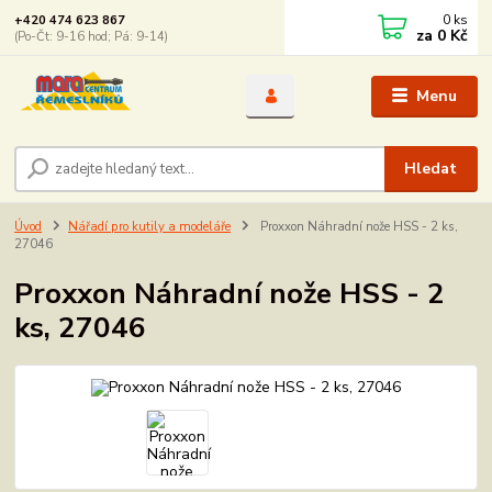
0
ks
+420 474 623 867
za
0 Kč
(Po-Čt: 9-16 hod; Pá: 9-14)
Menu
Hledat
Úvod
Nářadí pro kutily a modeláře
Proxxon Náhradní nože HSS - 2 ks,
27046
Proxxon Náhradní nože HSS - 2
ks, 27046