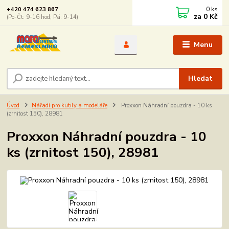
0
ks
+420 474 623 867
za
0 Kč
(Po-Čt: 9-16 hod; Pá: 9-14)
Menu
Hledat
Úvod
Nářadí pro kutily a modeláře
Proxxon Náhradní pouzdra - 10 ks
(zrnitost 150), 28981
Proxxon Náhradní pouzdra - 10
ks (zrnitost 150), 28981