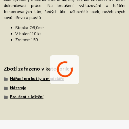
dokončovací práce. Na broušení, vyhlazování a leštění
temperovaných litin, šedých litin, ušlechtilé oceli, neželezných
kovů, dřeva a plastů.
Stopka ∅3,0mm
V balení 10 ks
Zrnitost 150
Zboží zařazeno v kategoriích
Nářadí pro kutily a modeláře
Nástroje
Broušení a leštění