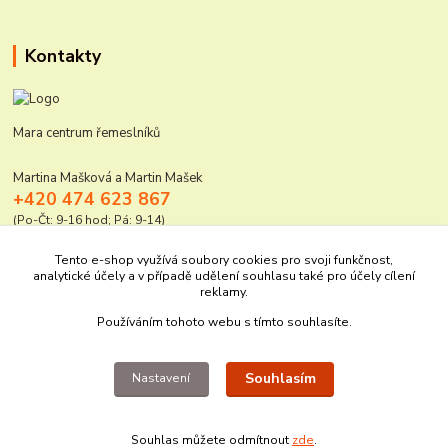
Kontakty
Mara centrum řemeslníků
Martina Mašková a Martin Mašek
+420 474 623 867
(Po-Čt: 9-16 hod; Pá: 9-14)
mara@elektro-naradi.cz
Tento e-shop využívá soubory cookies pro svoji funkčnost,
analytické účely a v případě udělení souhlasu také pro účely cílení
reklamy.
Používáním tohoto webu s tímto souhlasíte.
Souhlasím
Nastavení
Upravit sběr cookies.
Souhlas můžete odmítnout
zde
.