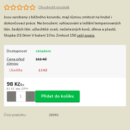
Ohodnotit produkt
Jsou vyrobeny z běžného korundu, mají různou zrnitost na hrubé i
dokončovací práce. Na broušení, vyhlazování a leštění temperovaných
litin, šedých litin, ušlechtilé oceli, neželezných kovů, dřeva a plastů.
Stopka ∅3,0mm V balení 10 ks Zrnitost 150
celý popis
Dostupnost
skladem
Cena před
111 Kč
slevou
Ušetříte
13 Kč
98 Kč
/
ks
81 Kč
bez DPH
Přidat do košíku
Číslo produktu:
28981