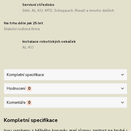
Servisní středisko
Stihl, AL-KO, MTD, Scheppach, Riwall a mnoho dalších
Na trhu déle jak 25 let
Stabilní rodinná firma
Instalace robotických sekaček
AL-KO
Kompletní specifikace
Hodnocení
0
Komentáře
0
Kompletní specifikace
Jsou vyrobeny z běžného korundu, mají různou zrnitost na hrubé i