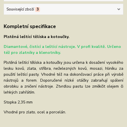
Související zboží
3
Kompletní specifikace
Plstěná leštící tělíska a kotoučky.
Diamantové, čistící a leštící nástroje. V profi kvalitě. Určeno
též pro zlatníky a klenotníky.
Plstěná leštící tělíska a kotoučky jsou určena k dosažení vysokého
lesku kovů, zlata, stříbra, neželezných kovů, mosazi, hliníku za
použití leštící pasty. Vhodné též na dokončovací práce při výrobě
nástrojů a forem. Doporučené nízké otáčky zabraňují spálení
obrobku a zničení nástroje. Ztvrdlou pastu lze změkčit olejem či
lehkých zahřátím.
Stopka 2,35 mm
Vhodné pro zlato, ocel a porcelán.