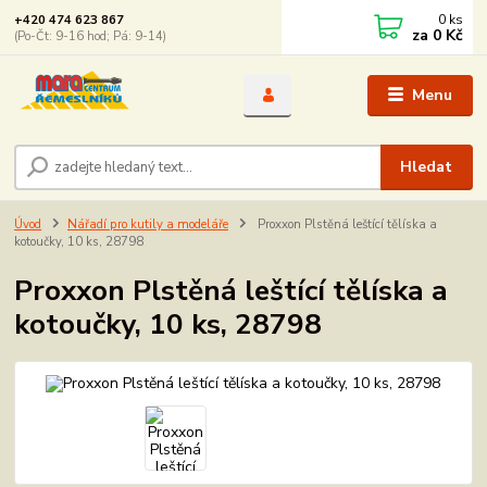
0
ks
+420 474 623 867
za
0 Kč
(Po-Čt: 9-16 hod; Pá: 9-14)
Menu
Hledat
Úvod
Nářadí pro kutily a modeláře
Proxxon Plstěná leštící tělíska a
kotoučky, 10 ks, 28798
Proxxon Plstěná leštící tělíska a
kotoučky, 10 ks, 28798