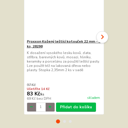
Proxxon Kožený leštící kotouček 22 mm - 2
Proxxon Bav
ks, 28298
2 ks, 28297
K dosažení vysokého lesku kovů, zlata,
Bavlněná lešt
stříbra, barevných kovů, mosazi, hliníku,
leštící nástro
keramiky a porcelánu za použití leštící pasty.
pro zlatníky 
Lze použít též na lakovaná dřeva nebo
vysokého lesk
plasty. Stopka 2,35mm 2 ks v sadě
barevných ko
porcelánu za 
též na lakov
97 Kč
149 Kč
Ušetříte 14 Kč
Ušetříte 19 K
83 Kč
130 Kč
/
ks
/
ks
skladem
69 Kč
bez DPH
107 Kč
bez 
Přidat do košíku