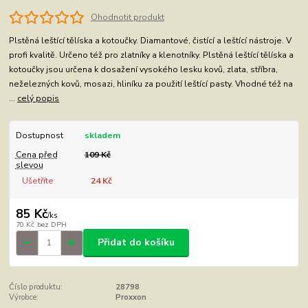
Ohodnotit produkt
Plstěná leštící tělíska a kotoučky. Diamantové, čistící a leštící nástroje. V
profi kvalitě. Určeno též pro zlatníky a klenotníky. Plstěná leštící tělíska a
kotoučky jsou určena k dosažení vysokého lesku kovů, zlata, stříbra,
neželezných kovů, mosazi, hliníku za použití leštící pasty. Vhodné též na
...
celý popis
Dostupnost
skladem
Cena před
109 Kč
slevou
Ušetříte
24 Kč
85 Kč
/
ks
70 Kč
bez DPH
Přidat do košíku
Číslo produktu:
28798
Výrobce:
Proxxon