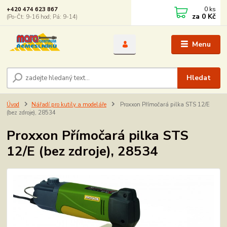
0
ks
+420 474 623 867
za
0 Kč
(Po-Čt: 9-16 hod; Pá: 9-14)
Menu
Hledat
Úvod
Nářadí pro kutily a modeláře
Proxxon Přímočará pilka STS 12/E
(bez zdroje), 28534
Proxxon Přímočará pilka STS
12/E (bez zdroje), 28534