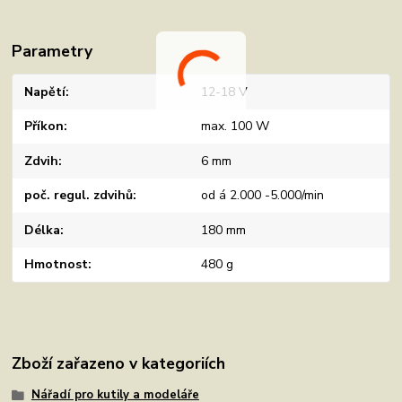
Parametry
Napětí
12-18 V
Příkon
max. 100 W
Zdvih
6 mm
poč. regul. zdvihů
od á 2.000 -5.000/min
Délka
180 mm
Hmotnost
480 g
Zboží zařazeno v kategoriích
Nářadí pro kutily a modeláře