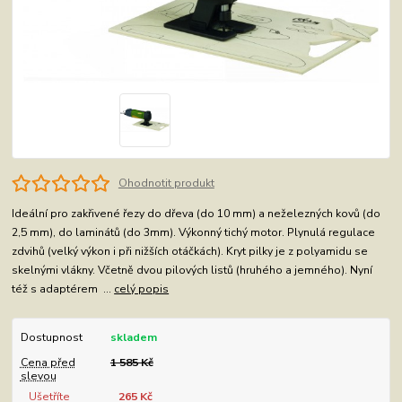
Ohodnotit produkt
Ideální pro zakřivené řezy do dřeva (do 10 mm) a neželezných kovů (do
2,5 mm), do laminátů (do 3mm). Výkonný tichý motor. Plynulá regulace
zdvihů (velký výkon i při nižších otáčkách). Kryt pilky je z polyamidu se
skelnými vlákny. Včetně dvou pilových listů (hruhého a jemného). Nyní
též s adaptérem ...
celý popis
Dostupnost
skladem
Cena před
1 585 Kč
slevou
Ušetříte
265 Kč