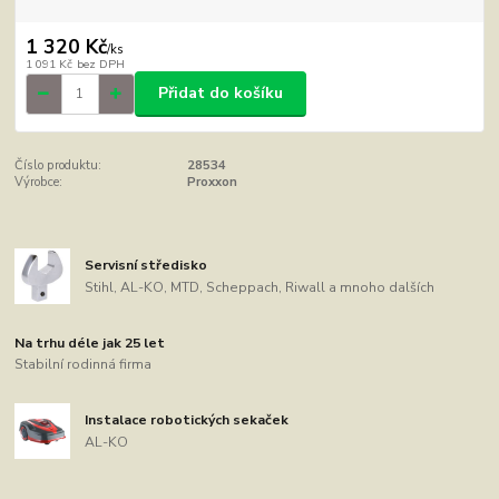
1 320 Kč
/
ks
1 091 Kč
bez DPH
Přidat do košíku
Číslo produktu:
28534
Výrobce:
Proxxon
Servisní středisko
Stihl, AL-KO, MTD, Scheppach, Riwall a mnoho dalších
Na trhu déle jak 25 let
Stabilní rodinná firma
Instalace robotických sekaček
AL-KO