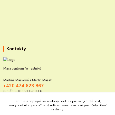
Kontakty
Mara centrum řemeslníků
Martina Mašková a Martin Mašek
+420 474 623 867
(Po-Čt: 9-16 hod; Pá: 9-14)
mara@elektro-naradi.cz
Tento e-shop využívá soubory cookies pro svoji funkčnost,
analytické účely a v případě udělení souhlasu také pro účely cílení
reklamy.