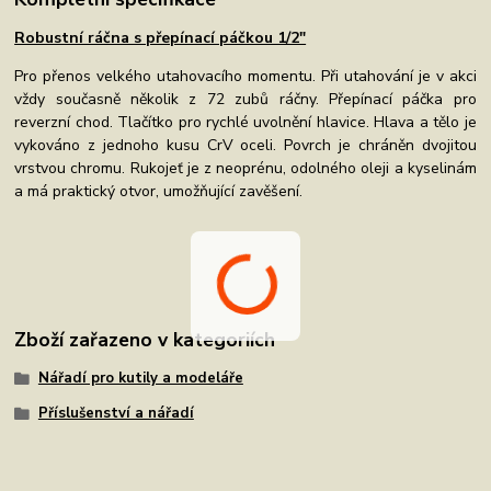
Robustní ráčna s přepínací páčkou 1/2"
Pro přenos velkého utahovacího momentu. Při utahování je v akci
vždy současně několik z 72 zubů ráčny. Přepínací páčka pro
reverzní chod. Tlačítko pro rychlé uvolnění hlavice. Hlava a tělo je
vykováno z jednoho kusu CrV oceli. Povrch je chráněn dvojitou
vrstvou chromu. Rukojeť je z neoprénu, odolného oleji a kyselinám
a má praktický otvor, umožňující zavěšení.
Zboží zařazeno v kategoriích
Nářadí pro kutily a modeláře
Příslušenství a nářadí