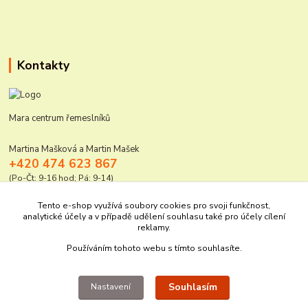
Kontakty
Mara centrum řemeslníků
Martina Mašková a Martin Mašek
+420 474 623 867
(Po-Čt: 9-16 hod; Pá: 9-14)
mara@elektro-naradi.cz
Tento e-shop využívá soubory cookies pro svoji funkčnost,
analytické účely a v případě udělení souhlasu také pro účely cílení
reklamy.
Používáním tohoto webu s tímto souhlasíte.
Souhlasím
Nastavení
Upravit sběr cookies.