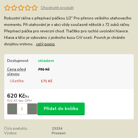
Ohodnotit produkt
Robustní ráčna s přepínací páčkou 1/2" Pro přenos velkého utahovacího
momentu. Při utahování je v akci vždy současně několik z 72 zubů ráčny.
Přepínací páčka pro reverzní chod. Tlačítko pro rychlé uvolnění hlavice.
Hlava a tělo je vykováno z jednoho kusu CrV oceli. Povrch je chráněn
dvojitou vrstvou...
celý popis
Dostupnost
skladem
Cena před
791 Kč
slevou
Ušetříte
171 Kč
620 Kč
/
ks
512 Kč
bez DPH
Přidat do košíku
Číslo produktu:
23334
Výrobce:
Proxxon