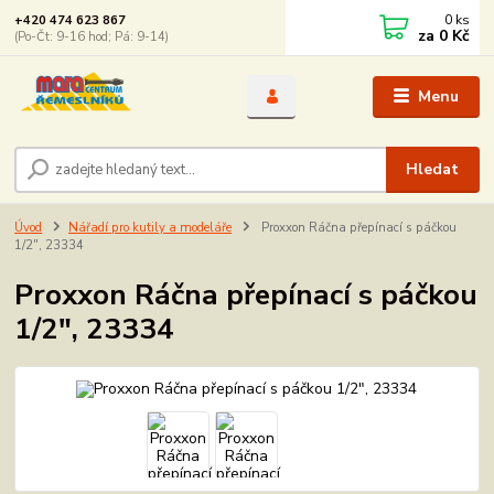
0
ks
+420 474 623 867
za
0 Kč
(Po-Čt: 9-16 hod; Pá: 9-14)
Menu
Hledat
Úvod
Nářadí pro kutily a modeláře
Proxxon Ráčna přepínací s páčkou
1/2", 23334
Proxxon Ráčna přepínací s páčkou
1/2", 23334