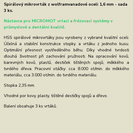
Spirálový mikrovrták z wolframvanadové oceli 1,6 mm - sada
3 ks.
Nástavce pro MICROMOT vrtací a frézovací systémy v
průmyslové a dentální kvalitě.
HSS spirálové mikrovrtáky jsou vyrobeny z vybrané kvalitní oceli.
Účelná a stabilní konstrukce stopky a vrtáku z jednoho kusu.
Optimální přesnost vystředěného běhu. Díky vhodné tvrdosti
dlouhá životnost při zachování pružnosti. Na opracování kovů,
barevných kovů, plastů, destiček tištěných spojů, měkkého a
tvrdého dřeva. Pracovní otáčky: cca 8.000 ot/min. do měkkého
materiálu, cca 3.000 ot/min. do tvrdého materiálu.
Stopka 2,35 mm.
Vhodné por kovy, plasty, tištěné destičky spojů a dřevo.
Balení obsahuje 3 ks vrtáků.