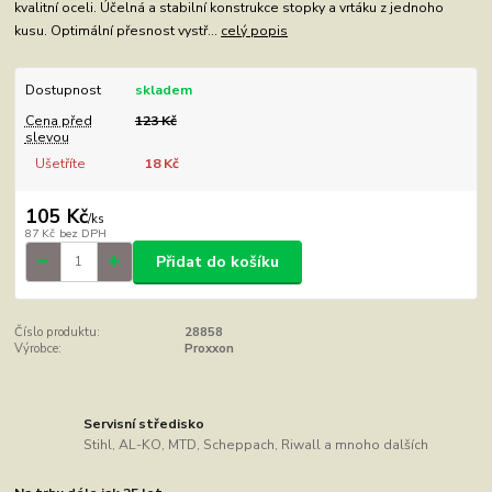
kvalitní oceli. Účelná a stabilní konstrukce stopky a vrtáku z jednoho
kusu. Optimální přesnost vystř...
celý popis
Dostupnost
skladem
Cena před
123 Kč
slevou
Ušetříte
18 Kč
105 Kč
/
ks
87 Kč
bez DPH
Přidat do košíku
Číslo produktu:
28858
Výrobce:
Proxxon
Servisní středisko
Stihl, AL-KO, MTD, Scheppach, Riwall a mnoho dalších