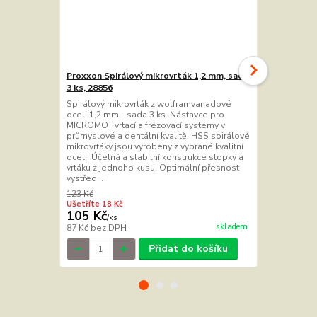
Proxxon Spirálový mikrovrták 1,2 mm, sada
Proxxon Sada
3 ks, 28856
28874
Spirálový mikrovrták z wolframvanadové
Průměr: 0,3; 0,
oceli 1,2 mm - sada 3 ks. Nástavce pro
3,2mm Na vrt
MICROMOT vrtací a frézovací systémy v
ušlechtilé oc
průmyslové a dentální kvalitě. HSS spirálové
mikrovrtáky jsou vyrobeny z vybrané kvalitní
oceli. Účelná a stabilní konstrukce stopky a
vrtáku z jednoho kusu. Optimální přesnost
vystřed...
123 Kč
155 Kč
Ušetříte 18 Kč
Ušetříte 20 K
105 Kč
135 Kč
/
ks
/
ks
skladem
87 Kč
bez DPH
112 Kč
bez 
Přidat do košíku