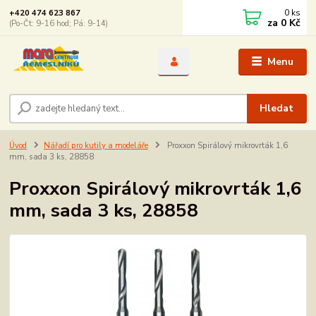
0
ks
+420 474 623 867
za
0 Kč
(Po-Čt: 9-16 hod; Pá: 9-14)
Menu
Hledat
Úvod
Nářadí pro kutily a modeláře
Proxxon Spirálový mikrovrták 1,6
mm, sada 3 ks, 28858
Proxxon Spirálový mikrovrták 1,6
mm, sada 3 ks, 28858