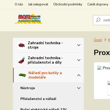
O nás
Jak nakupovat
Obchodní podmínky
Ceník dopravy
Úvod
N
Zahradní technika -
stroje
Prox
Zahradní technika -
příslušenství a díly
Nářadí pro kutily a
modeláře
Nástroje
Příslušenství a nářadí
Ruční elektrické nářadí 12V