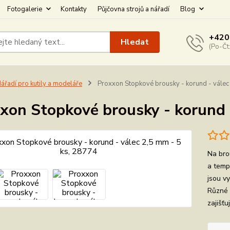
Fotogalerie
Kontakty
Půjčovna strojů a nářadí
Blog
+420
Hledat
(Po-Čt
ářadí pro kutily a modeláře
Proxxon Stopkové brousky - korund - válec
xon Stopkové brousky - korund -
Na bro
a temp
jsou v
Různé 
zajišťu