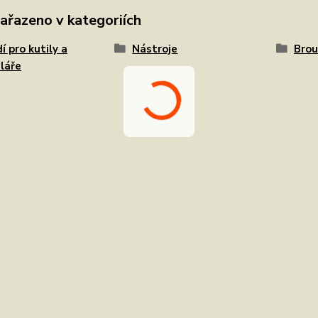
zařazeno v kategoriích
í pro kutily a
Nástroje
Brou
láře