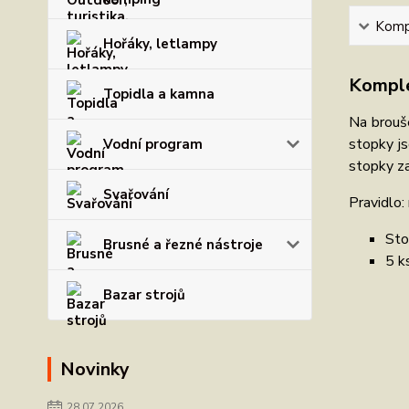
Kompl
Hořáky, letlampy
Komple
Topidla a kamna
Na brouše
stopky js
Vodní program
stopky za
Svařování
Pravidlo:
Sto
Brusné a řezné nástroje
5 k
Bazar strojů
Novinky
28.07.2026