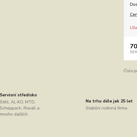
Dos
Cen
Uše
70
58 
Číslo p
Servisní středisko
Na trhu déle jak 25 let
Stihl, AL-KO, MTD,
Scheppach, Riwall a
Stabilní rodinná firma
mnoho dalších