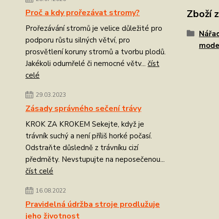
Zboží 
Proč a kdy prořezávat stromy?
Prořezávání stromů je velice důležité pro
Nářad
podporu růstu silných větví, pro
mode
prosvětlení koruny stromů a tvorbu plodů.
Jakékoli odumřelé či nemocné větv...
číst
celé
29.03.2023
Zásady správného sečení trávy
KROK ZA KROKEM Sekejte, když je
trávník suchý a není příliš horké počasí.
Odstraňte důsledně z trávníku cizí
předměty. Nevstupujte na neposečenou...
číst celé
16.08.2022
Pravidelná údržba stroje prodlužuje
jeho životnost