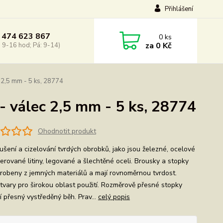
Přihlášení
 474 623 867
0
ks
za
0 Kč
: 9-16 hod; Pá: 9-14)
 2,5 mm - 5 ks, 28774
 válec 2,5 mm - 5 ks, 28774
Ohodnotit produkt
ušení a cizelování tvrdých obrobků, jako jsou železné, ocelové
erované litiny, legované a šlechtěné oceli. Brousky a stopky
yrobeny z jemných materiálů a mají rovnoměrnou tvrdost.
tvary pro širokou oblast použití. Rozměrově přesné stopky
jí přesný vystředěný běh. Prav...
celý popis