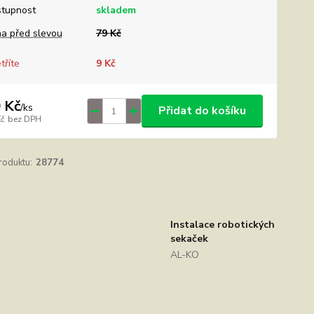
tupnost
skladem
a před slevou
79 Kč
tříte
9 Kč
 Kč
/
ks
Přidat do košíku
Kč
bez DPH
roduktu:
28774
Instalace robotických
sekaček
AL-KO