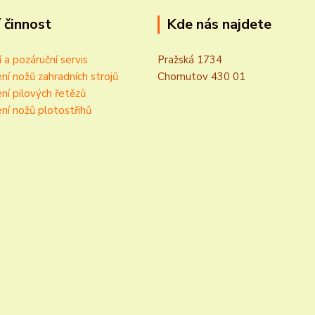
 činnost
Kde nás najdete
í a pozáruční servis
Pražská 1734
ní nožů zahradních strojů
Chomutov 430 01
ní pilových řetězů
ní nožů plotostřihů