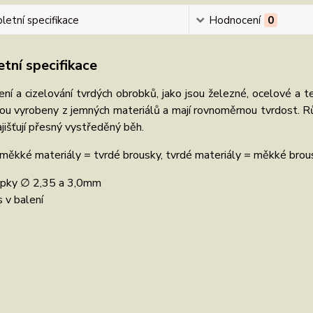
etní specifikace
Hodnocení
0
tní specifikace
ní a cizelování tvrdých obrobků, jako jsou železné, ocelové a t
ou vyrobeny z jemných materiálů a mají rovnoměrnou tvrdost. R
jišťují přesný vystředěný běh.
 měkké materiály = tvrdé brousky, tvrdé materiály = měkké brou
pky ∅ 2,35 a 3,0mm
s v balení