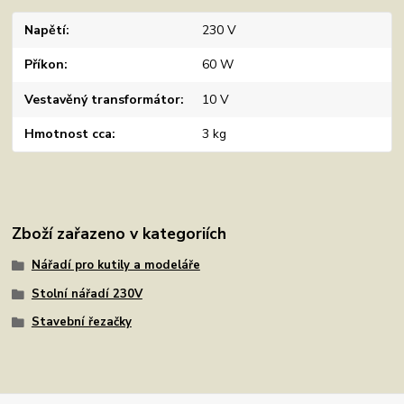
Napětí
230 V
Příkon
60 W
Vestavěný transformátor
10 V
Hmotnost cca
3 kg
Zboží zařazeno v kategoriích
Nářadí pro kutily a modeláře
Stolní nářadí 230V
Stavební řezačky