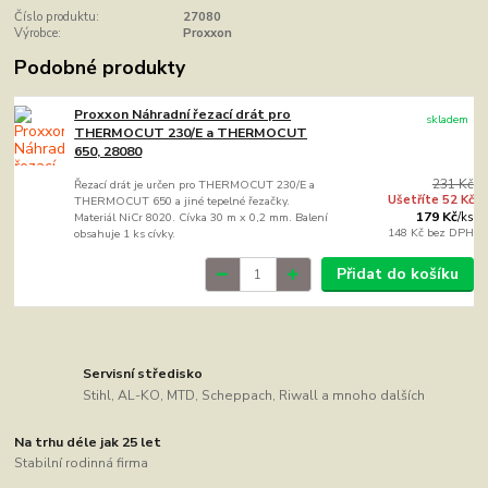
Číslo produktu:
27080
Výrobce:
Proxxon
Podobné produkty
Proxxon Náhradní řezací drát pro
skladem
THERMOCUT 230/E a THERMOCUT
650, 28080
231 Kč
Řezací drát je určen pro THERMOCUT 230/E a
Ušetříte 52 Kč
THERMOCUT 650 a jiné tepelné řezačky.
179 Kč
Materiál NiCr 8020. Cívka 30 m x 0,2 mm. Balení
/
ks
148 Kč
bez DPH
obsahuje 1 ks cívky.
Přidat do košíku
Servisní středisko
Stihl, AL-KO, MTD, Scheppach, Riwall a mnoho dalších
Na trhu déle jak 25 let
Stabilní rodinná firma