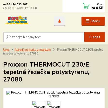
0
ks
+420 474 623 867
za
0 Kč
(Po-Čt: 9-16 hod; Pá: 9-14)
Menu
Hledat
Úvod
Nářadí pro kutily a modeláře
Proxxon THERMOCUT 230/E tepelná
řezačka polystyrenu, 27080
Proxxon THERMOCUT 230/E
tepelná řezačka polystyrenu,
27080