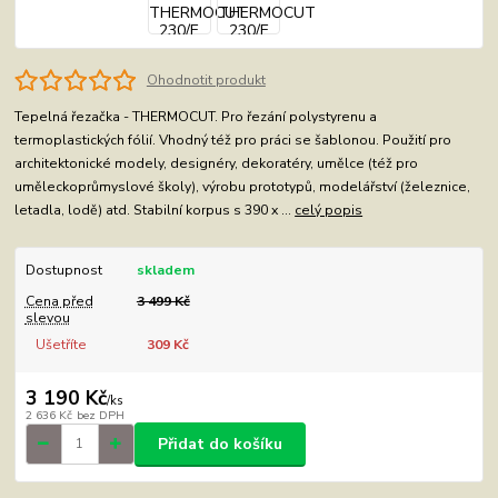
Ohodnotit produkt
Tepelná řezačka - THERMOCUT. Pro řezání polystyrenu a
termoplastických fólií. Vhodný též pro práci se šablonou. Použití pro
architektonické modely, designéry, dekoratéry, umělce (též pro
uměleckoprůmyslové školy), výrobu prototypů, modelářství (železnice,
letadla, lodě) atd. Stabilní korpus s 390 x ...
celý popis
Dostupnost
skladem
Cena před
3 499 Kč
slevou
Ušetříte
309 Kč
3 190 Kč
/
ks
2 636 Kč
bez DPH
Přidat do košíku