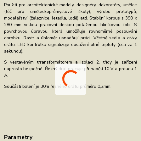
Použití pro architektonické modely, designéry, dekoratéry, umělce
(též pro uměleckoprůmyslové školy), výrobu prototypů,
modelářství (železnice, letadla, lodě) atd. Stabilní korpus s 390 x
280 mm velkou pracovní deskou potaženou hliníkovou folií. S
povrchovou úpravou, která umožňuje rovnoměrné posouvání
obrobku. Rastr a úhloměr usnadňují práci. Včetně sedla a cívky
drátu. LED kontrolka signalizuje dosažení plné teploty (cca za 1
sekundu).
S vestavěným trransformátorem a izolací 2. třídy je zařízení
naprosto bezpečné. Řezný drát pracuje při napětí 10 V a proudu 1
A.
Součástí balení je 30m řezného drátu průměru 0,2mm.
Parametry