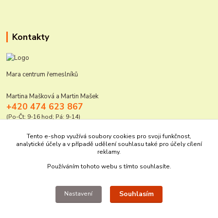
Kontakty
Mara centrum řemeslníků
Martina Mašková a Martin Mašek
+420 474 623 867
(Po-Čt: 9-16 hod; Pá: 9-14)
mara@elektro-naradi.cz
Tento e-shop využívá soubory cookies pro svoji funkčnost,
analytické účely a v případě udělení souhlasu také pro účely cílení
reklamy.
Používáním tohoto webu s tímto souhlasíte.
Souhlasím
Nastavení
Upravit sběr cookies.