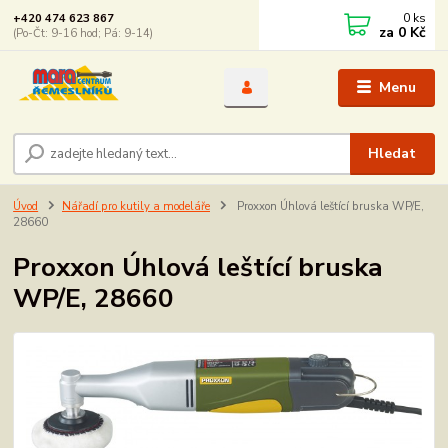
0
ks
+420 474 623 867
za
0 Kč
(Po-Čt: 9-16 hod; Pá: 9-14)
Menu
Hledat
Úvod
Nářadí pro kutily a modeláře
Proxxon Úhlová leštící bruska WP/E,
28660
Proxxon Úhlová leštící bruska
WP/E, 28660