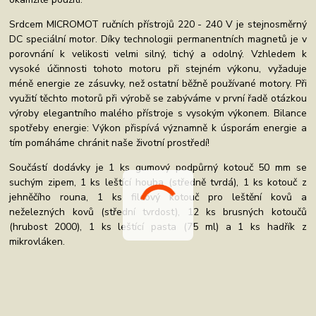
Srdcem MICROMOT ručních přístrojů 220 - 240 V je stejnosměrný
DC speciální motor. Díky technologii permanentních magnetů je v
porovnání k velikosti velmi silný, tichý a odolný. Vzhledem k
vysoké účinnosti tohoto motoru při stejném výkonu, vyžaduje
méně energie ze zásuvky, než ostatní běžně používané motory. Při
využití těchto motorů při výrobě se zabýváme v první řadě otázkou
výroby elegantního malého přístroje s vysokým výkonem. Bilance
spotřeby energie: Výkon přispívá významně k úsporám energie a
tím pomáháme chránit naše životní prostředí!
Součástí dodávky je 1 ks gumový podpůrný kotouč 50 mm se
suchým zipem, 1 ks leštící houba (středně tvrdá), 1 ks kotouč z
jehněčího rouna, 1 ks filcový kotouč pro leštění kovů a
neželezných kovů (střední tvrdost), 12 ks brusných kotoučů
(hrubost 2000), 1 ks leštící pasta (75 ml) a 1 ks hadřík z
mikrovláken.