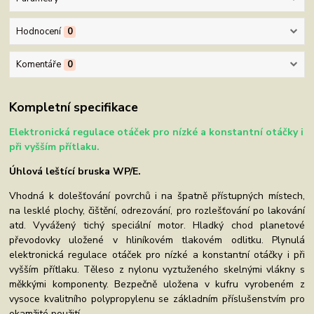
Hodnocení
0
Komentáře
0
Kompletní specifikace
Elektronická regulace otáček pro nízké a konstantní otáčky i
při vyšším přítlaku.
Úhlová leštící bruska WP/E.
Vhodná k dolešťování povrchů i na špatně přístupných místech,
na lesklé plochy, čištění, odrezování, pro rozlešťování po lakování
atd. Vyvážený tichý speciální motor. Hladký chod planetové
převodovky uložené v hliníkovém tlakovém odlitku. Plynulá
elektronická regulace otáček pro nízké a konstantní otáčky i při
vyšším přítlaku. Těleso z nylonu vyztuženého skelnými vlákny s
měkkými komponenty. Bezpečně uložena v kufru vyrobeném z
vysoce kvalitního polypropylenu se základním příslušenstvím pro
okamžité použití.