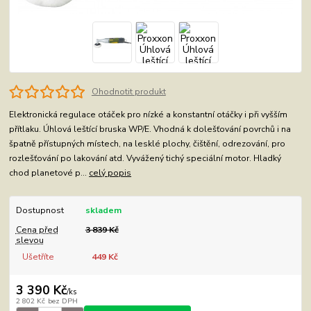
Ohodnotit produkt
Elektronická regulace otáček pro nízké a konstantní otáčky i při vyšším
přítlaku. Úhlová leštící bruska WP/E. Vhodná k dolešťování povrchů i na
špatně přístupných místech, na lesklé plochy, čištění, odrezování, pro
rozlešťování po lakování atd. Vyvážený tichý speciální motor. Hladký
chod planetové p...
celý popis
Dostupnost
skladem
Cena před
3 839 Kč
slevou
Ušetříte
449 Kč
3 390 Kč
/
ks
2 802 Kč
bez DPH