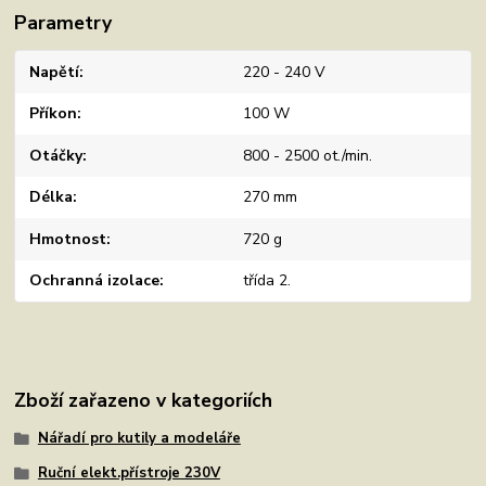
Parametry
Napětí
220 - 240 V
Příkon
100 W
Otáčky
800 - 2500 ot./min.
Délka
270 mm
Hmotnost
720 g
Ochranná izolace
třída 2.
Zboží zařazeno v kategoriích
Nářadí pro kutily a modeláře
Ruční elekt.přístroje 230V