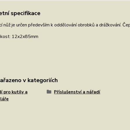
tní specifikace
í nůž je určen především k oddělování obrobků a drážkování. Če
ikost: 12x2x85mm
zařazeno v kategoriích
í pro kutily a
Příslušenství a nářadí
láře