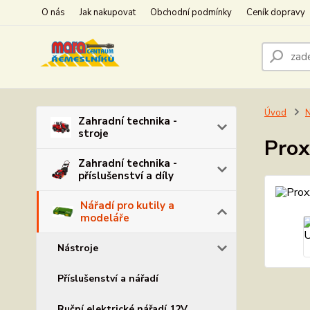
O nás
Jak nakupovat
Obchodní podmínky
Ceník dopravy
Úvod
N
Zahradní technika -
stroje
Prox
Zahradní technika -
příslušenství a díly
Nářadí pro kutily a
modeláře
Nástroje
Příslušenství a nářadí
Ruční elektrické nářadí 12V