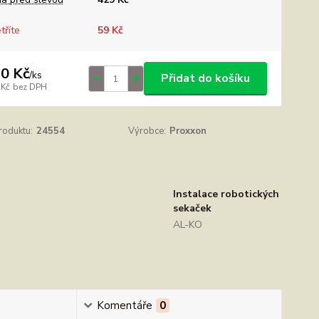
tříte
59 Kč
0 Kč
/
ks
Přidat do košíku
 Kč
bez DPH
roduktu:
24554
Výrobce:
Proxxon
Instalace robotických
sekaček
AL-KO
Komentáře
0