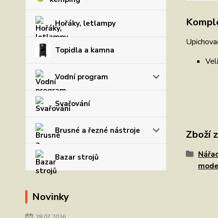
Komple
Hořáky, letlampy
Upichovac
Topidla a kamna
Vel
Vodní program
Svařování
Brusné a řezné nástroje
Zboží 
Nářad
Bazar strojů
mode
Novinky
28.07.2026