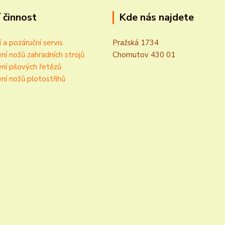
 činnost
Kde nás najdete
í a pozáruční servis
Pražská 1734
ní nožů zahradních strojů
Chomutov 430 01
ní pilových řetězů
ní nožů plotostřihů