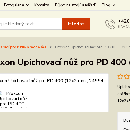
Fotogalerie
Kontakty
Půjčovna strojů a nářadí
Blog
+420
Hledat
(Po-Čt
ářadí pro kutily a modeláře
Proxxon Upichovací nůž pro PD 400 (12x3
xon Upichovací nůž pro PD 400
Upicho
drážko
12x2
Dos
Cen