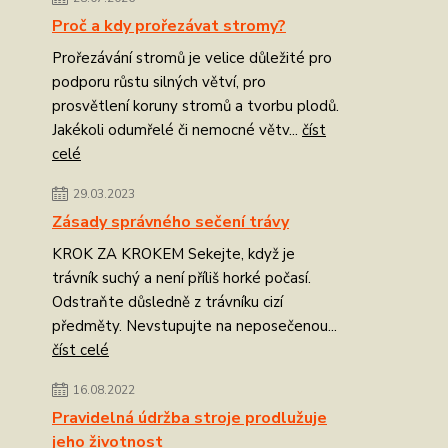
Proč a kdy prořezávat stromy?
Prořezávání stromů je velice důležité pro
podporu růstu silných větví, pro
prosvětlení koruny stromů a tvorbu plodů.
Jakékoli odumřelé či nemocné větv...
číst
celé
29.03.2023
Zásady správného sečení trávy
KROK ZA KROKEM Sekejte, když je
trávník suchý a není příliš horké počasí.
Odstraňte důsledně z trávníku cizí
předměty. Nevstupujte na neposečenou...
číst celé
16.08.2022
Pravidelná údržba stroje prodlužuje
jeho životnost