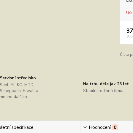
Uše
37
306
Číslo p
Servisní středisko
Na trhu déle jak 25 let
Stihl, AL-KO, MTD,
Scheppach, Riwall a
Stabilní rodinná firma
mnoho dalších
etní specifikace
Hodnocení
0