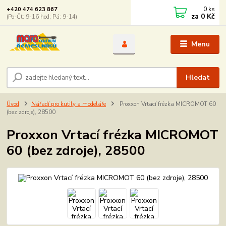
0
ks
+420 474 623 867
za
0 Kč
(Po-Čt: 9-16 hod; Pá: 9-14)
Menu
Hledat
Úvod
Nářadí pro kutily a modeláře
Proxxon Vrtací frézka MICROMOT 60
(bez zdroje), 28500
Proxxon Vrtací frézka MICROMOT
60 (bez zdroje), 28500