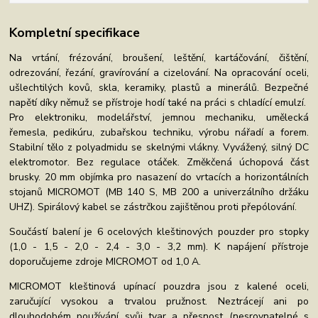
Kompletní specifikace
Na vrtání, frézování, broušení, leštění, kartáčování, čištění,
odrezování, řezání, gravírování a cizelování. Na opracování oceli,
ušlechtilých kovů, skla, keramiky, plastů a minerálů. Bezpečné
napětí díky němuž se přístroje hodí také na práci s chladící emulzí.
Pro elektroniku, modelářství, jemnou mechaniku, umělecká
řemesla, pedikúru, zubařskou techniku, výrobu nářadí a forem.
Stabilní tělo z polyadmidu se skelnými vlákny. Vyvážený, silný DC
elektromotor. Bez regulace otáček. Změkčená úchopová část
brusky. 20 mm objímka pro nasazení do vrtacích a horizontálních
stojanů MICROMOT (MB 140 S, MB 200 a univerzálního držáku
UHZ). Spirálový kabel se zástrčkou zajištěnou proti přepólování.
Součástí balení je 6 ocelových kleštinových pouzder pro stopky
(1,0 - 1,5 - 2,0 - 2,4 - 3,0 - 3,2 mm). K napájení přístroje
doporučujeme zdroje MICROMOT od 1,0 A.
MICROMOT kleštinová upínací pouzdra jsou z kalené oceli,
zaručující vysokou a trvalou pružnost. Neztrácejí ani po
dlouhodobém používání svůj tvar a přesnost (nesrovnatelné s