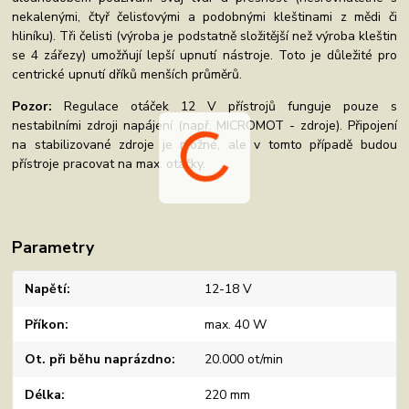
nekalenými, čtyř čelisťovými a podobnými kleštinami z mědi či
hliníku). Tři čelisti (výroba je podstatně složitější než výroba kleštin
se 4 zářezy) umožňují lepší upnutí nástroje. Toto je důležité pro
centrické upnutí dříků menších průměrů.
Pozor:
Regulace otáček 12 V přístrojů funguje pouze s
nestabilními zdroji napájení (např. MICROMOT - zdroje). Připojení
na stabilizované zdroje je možné, ale v tomto případě budou
přístroje pracovat na max. otáčky.
Parametry
Napětí
12-18 V
Příkon
max. 40 W
Ot. při běhu naprázdno
20.000 ot/min
Délka
220 mm