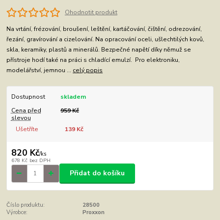
Ohodnotit produkt
Na vrtání, frézování, broušení, leštění, kartáčování, čištění, odrezování,
řezání, gravírování a cizelování. Na opracování oceli, ušlechtilých kovů,
skla, keramiky, plastů a minerálů. Bezpečné napětí díky němuž se
přístroje hodí také na práci s chladící emulzí. Pro elektroniku,
modelářství, jemnou ...
celý popis
Dostupnost
skladem
Cena před
959 Kč
slevou
Ušetříte
139 Kč
820 Kč
/
ks
678 Kč
bez DPH
Přidat do košíku
Číslo produktu:
28500
Výrobce:
Proxxon