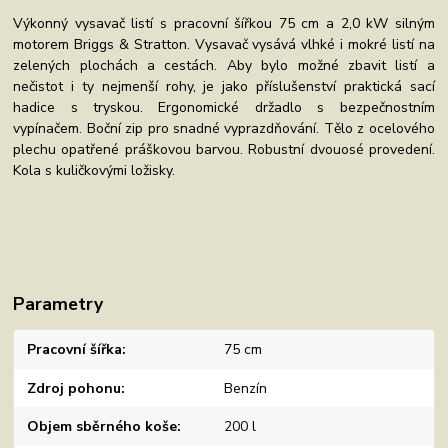
Výkonný vysavač listí s pracovní šířkou 75 cm a 2,0 kW silným
motorem Briggs & Stratton. Vysavač vysává vlhké i mokré listí na
zelených plochách a cestách. Aby bylo možné zbavit listí a
nečistot i ty nejmenší rohy, je jako příslušenství praktická sací
hadice s tryskou. Ergonomické držadlo s bezpečnostním
vypínačem. Boční zip pro snadné vyprazdňování. Tělo z ocelového
plechu opatřené práškovou barvou. Robustní dvouosé provedení.
Kola s kuličkovými ložisky.
Parametry
Pracovní šířka
75 cm
Zdroj pohonu
Benzín
Objem sběrného koše
200 l