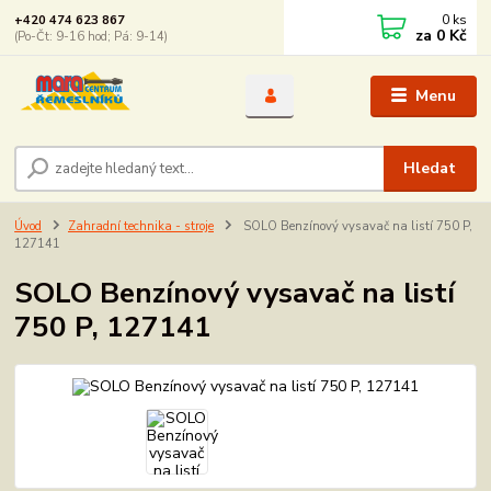
0
ks
+420 474 623 867
za
0 Kč
(Po-Čt: 9-16 hod; Pá: 9-14)
Menu
Hledat
Úvod
Zahradní technika - stroje
SOLO Benzínový vysavač na listí 750 P,
127141
SOLO Benzínový vysavač na listí
750 P, 127141