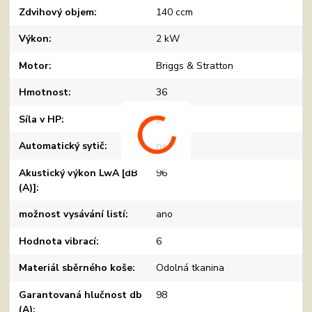
Zdvihový objem
140 ccm
Výkon
2 kW
Motor
Briggs & Stratton
Hmotnost
36
Síla v HP
2
Automatický sytič
ne
Akustický výkon LwA [dB
96
(A)]
možnost vysávání listí
ano
Hodnota vibrací
6
Materiál sběrného koše
Odolná tkanina
Garantovaná hlučnost db
98
(A)