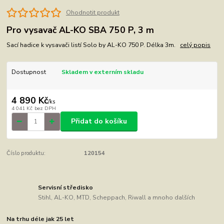
Ohodnotit produkt
Pro vysavač AL-KO SBA 750 P, 3 m
Sací hadice k vysavači listí Solo by AL-KO 750 P. Délka 3m.
celý popis
Dostupnost
Skladem v externím skladu
4 890 Kč
/
ks
4 041 Kč
bez DPH
Přidat do košíku
Číslo produktu:
120154
Servisní středisko
Stihl, AL-KO, MTD, Scheppach, Riwall a mnoho dalších
Na trhu déle jak 25 let