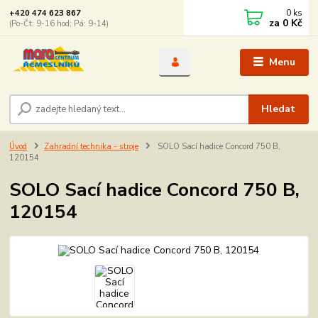
0
ks
+420 474 623 867
za
0 Kč
(Po-Čt: 9-16 hod; Pá: 9-14)
Menu
Hledat
Úvod
Zahradní technika - stroje
SOLO Sací hadice Concord 750 B,
120154
SOLO Sací hadice Concord 750 B,
120154