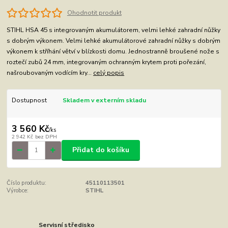
Ohodnotit produkt
STIHL HSA 45 s integrovaným akumulátorem, velmi lehké zahradní nůžky
s dobrým výkonem. Velmi lehké akumulátorové zahradní nůžky s dobrým
výkonem k stříhání větví v blízkosti domu. Jednostranně broušené nože s
roztečí zubů 24 mm, integrovaným ochranným krytem proti pořezání,
našroubovaným vodícím kry...
celý popis
Dostupnost
Skladem v externím skladu
3 560 Kč
/
ks
2 942 Kč
bez DPH
Přidat do košíku
Číslo produktu:
45110113501
Výrobce:
STIHL
Servisní středisko