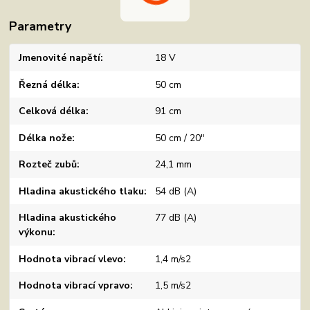
Parametry
Jmenovité napětí
18 V
Řezná délka
50 cm
Celková délka
91 cm
Délka nože
50 cm / 20"
Rozteč zubů
24,1 mm
Hladina akustického tlaku
54 dB (A)
Hladina akustického
77 dB (A)
výkonu
Hodnota vibrací vlevo
1,4 m/s2
Hodnota vibrací vpravo
1,5 m/s2