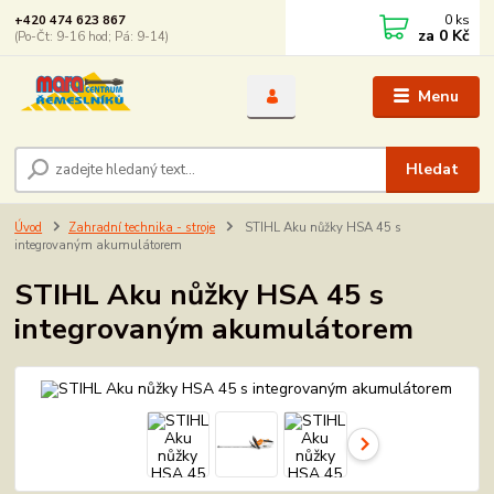
0
ks
+420 474 623 867
za
0 Kč
(Po-Čt: 9-16 hod; Pá: 9-14)
Menu
Hledat
Úvod
Zahradní technika - stroje
STIHL Aku nůžky HSA 45 s
integrovaným akumulátorem
STIHL Aku nůžky HSA 45 s
integrovaným akumulátorem