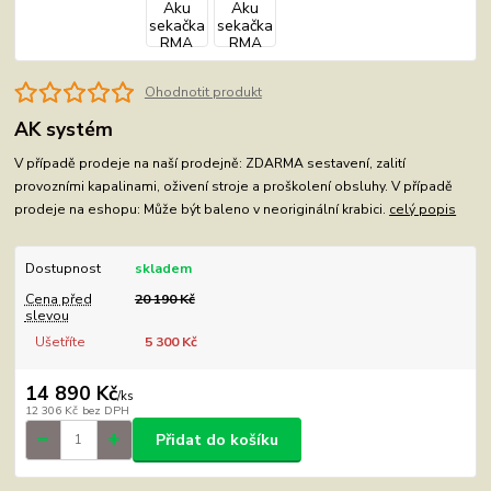
Ohodnotit produkt
AK systém
V případě prodeje na naší prodejně: ZDARMA sestavení, zalití
provozními kapalinami, oživení stroje a proškolení obsluhy. V případě
prodeje na eshopu: Může být baleno v neoriginální krabici.
celý popis
Dostupnost
skladem
Cena před
20 190 Kč
slevou
Ušetříte
5 300 Kč
14 890 Kč
/
ks
12 306 Kč
bez DPH
Přidat do košíku