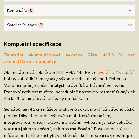
Komentáře
0
Související zboží
3
Kompletní specifikace
Zahradní akumulátorová sekačka RMA 443.3 V bez
akumulátoru a nabíječky
Akumulátorová sekačka STIHL RMA 443 PV ze
systému AK
nabízí
hobby zahrádkářům vysoký výkon a velmi tichý chod. Pohon kol
Vario usnadňuje sečení
malých trávníků
a trávníků ve svahu.
Pracovní rychlost můžete individuálně nastavit v rozmezí 0 km/h až
4,6 km/h pomocí ovládací páky na řídítkách.
Se záběrem 41 cm
můžete efektivně sekat menší až středně vělké
plochy. Díky standardní výbavě s multifunkčním nožem,
integrovanou funkcí mulčování a bočním výhozem je tato sekačka
vhodná jak pro sečení, tak pro mulčování.
Posekanou trávu
můžete buď přímo zachytit ve sběrném koši, nebo ji rozprostřít po