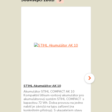
STIHL Akumulátor AK 10
STIHL Akum
Akumulátor STIHL COMPACT AK 10
Akumulátor
Kompaktní lithium-iontový akumulátor pro
Kompaktní li
akumulátorový systém STIHL COMPACT s
akumulátoro
kapacitou 72 Wh. Doba provozu na jedno
kapacitou 1
nabití je závislá na typu zařízení (na
nabití je záv
konkrétním přístroji). S ukazatelem stavu
konkrétním př