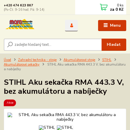
0
ks
+420 474 623 867
za
0 Kč
(Po-Čt: 9-16 hod; Pá: 9-14)
Menu
Hledat
Úvod
Zahradní technika - stroje
Akumulátorové stroje
STIHL
Akumulátorové sekačky
STIHL Aku sekačka RMA 443.3 V, bez akumulátoru
a nabíječky
STIHL Aku sekačka RMA 443.3 V,
bez akumulátoru a nabíječky
Akce