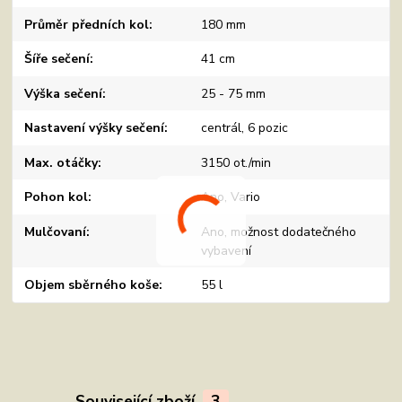
Průměr předních kol
180 mm
Šíře sečení
41 cm
Výška sečení
25 - 75 mm
Nastavení výšky sečení
centrál, 6 pozic
Max. otáčky
3150 ot./min
Pohon kol
Ano, Vario
Mulčovaní
Ano, možnost dodatečného
vybavení
Objem sběrného koše
55 l
Související zboží
3