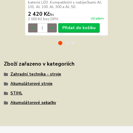
baterie LED. Kompatibilní s nabíječkami AL
baterie LED.
101, AL 100, AL 300 a AL 50...
101, AL 100, 
2 420 Kč
3 470 Kč
/
ks
skladem
2 000 Kč
bez DPH
2 868 Kč
bez
Přidat do košíku
Zboží zařazeno v kategoriích
Zahradní technika - stroje
Akumulátorové stroje
STIHL
Akumulátorové sekačky