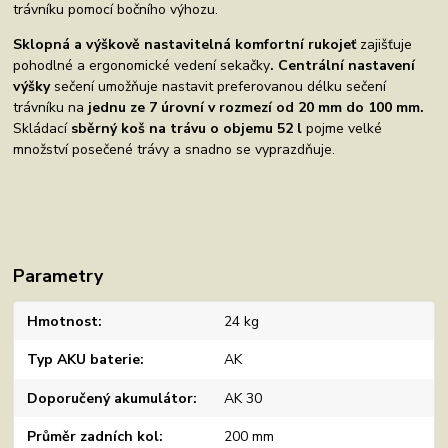
trávníku pomocí bočního výhozu.
Sklopná a výškově nastavitelná komfortní rukojeť
zajišťuje
pohodlné a ergonomické vedení sekačky
. Centrální nastavení
výšky
sečení umožňuje nastavit preferovanou délku sečení
trávníku na
jednu ze 7 úrovní v rozmezí od 20 mm do 100 mm.
Skládací
sběrný koš na trávu o objemu 52 l
pojme velké
množství posečené trávy a snadno se vyprazdňuje.
Parametry
Hmotnost
24 kg
Typ AKU baterie
AK
Doporučený akumulátor
AK 30
Průměr zadních kol
200 mm