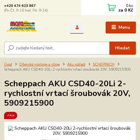
0
ks
+420 474 623 867
za
0 Kč
(Po-Čt: 9-16 hod; Pá: 9-14)
Menu
Hledat
Úvod
Dílenské nástroje a stroje
Aku nářadí
SCHEPPACH
Scheppach AKU CSD40-20Li 2-rychlostní vrtací šroubovák 20V, 5909215900
Scheppach AKU CSD40-20Li 2-
rychlostní vrtací šroubovák 20V,
5909215900
Akce