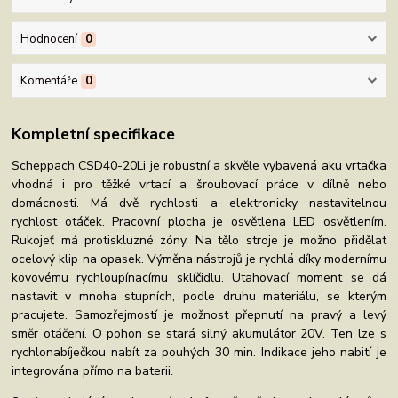
Hodnocení
0
Komentáře
0
Kompletní specifikace
Scheppach CSD40-20Li je robustní a skvěle vybavená aku vrtačka
vhodná i pro těžké vrtací a šroubovací práce v dílně nebo
domácnosti. Má dvě rychlosti a elektronicky nastavitelnou
rychlost otáček. Pracovní plocha je osvětlena LED osvětlením.
Rukojeť má protiskluzné zóny. Na tělo stroje je možno přidělat
ocelový klip na opasek. Výměna nástrojů je rychlá díky modernímu
kovovému rychloupínacímu sklíčidlu. Utahovací moment se dá
nastavit v mnoha stupních, podle druhu materiálu, se kterým
pracujete. Samozřejmostí je možnost přepnutí na pravý a levý
směr otáčení. O pohon se stará silný akumulátor 20V. Ten lze s
rychlonabíječkou nabít za pouhých 30 min. Indikace jeho nabití je
integrována přímo na baterii.