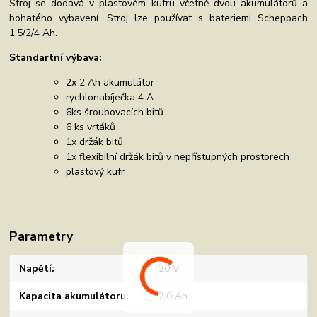
Stroj se dodává v plastovém kufru včetně dvou akumulátorů a
bohatého vybavení. Stroj lze používat s bateriemi Scheppach
1,5/2/4 Ah.
Standartní výbava:
2x 2 Ah akumulátor
rychlonabíječka 4 A
6ks šroubovacích bitů
6 ks vrtáků
1x držák bitů
1x flexibilní držák bitů v nepřístupných prostorech
plastový kufr
Parametry
Napětí
20 V
Kapacita akumulátoru
2,0 Ah