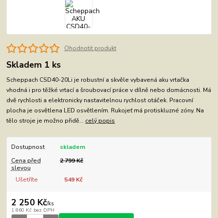
Ohodnotit produkt
Skladem 1 ks
Scheppach CSD40-20Li je robustní a skvěle vybavená aku vrtačka
vhodná i pro těžké vrtací a šroubovací práce v dílně nebo domácnosti. Má
dvě rychlosti a elektronicky nastavitelnou rychlost otáček. Pracovní
plocha je osvětlena LED osvětlením. Rukojeť má protiskluzné zóny. Na
tělo stroje je možno přidě...
celý popis
Dostupnost
skladem
Cena před
2 799 Kč
slevou
Ušetříte
549 Kč
2 250 Kč
/
ks
1 860 Kč
bez DPH