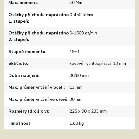
Max. moment
40 Nm
Otáčky při chodu naprázdno
0-450 ot/min
1. stupeň
Otáčky při chodu naprázdno
0-1600 ot/min
2. stupeň
Stupně momentu
19+1
Sklíčidlo
kovové rychloupínací, 13 mm
Doba nabíjení
30/60 min
Max. průměr vrtání v oceli
13 mm
Max. průměr vrtání ve dřevě
30 mm
Rozměry (d x š x v)
225 x 90 x 233 mm
Hmotnost
1,68 kg