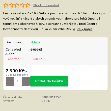
Ohodnotit produkt
Lesnická sekera AX 16 S Sekera pro univerzální použití. Velmi dobrá pro
vyvětvování a kácení slabých stromů, velmi dobrá pro lehčí štípání. S
topůrkem z ořechovce hikory, s ochrannou manžetou proti úderu a
bezpečnostní destičkou. Délka 70 cm Váha 1550 g
celý popis
Dostupnost
skladem
Cena před
2 890 Kč
slevou
Ušetříte
390 Kč
2 500 Kč
/
ks
2 066 Kč
bez DPH
Přidat do košíku
Číslo produktu:
00008811957
Výrobce:
STIHL