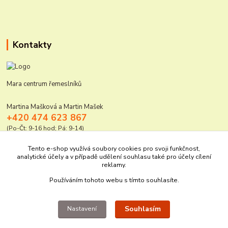
Kontakty
Mara centrum řemeslníků
Martina Mašková a Martin Mašek
+420 474 623 867
(Po-Čt: 9-16 hod; Pá: 9-14)
mara@elektro-naradi.cz
Tento e-shop využívá soubory cookies pro svoji funkčnost,
analytické účely a v případě udělení souhlasu také pro účely cílení
reklamy.
Používáním tohoto webu s tímto souhlasíte.
Souhlasím
Nastavení
Upravit sběr cookies.