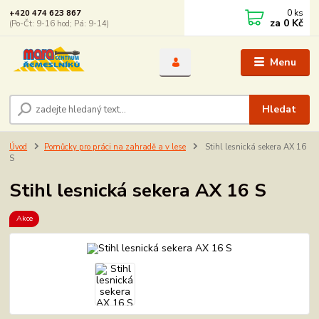
0
ks
+420 474 623 867
za
0 Kč
(Po-Čt: 9-16 hod; Pá: 9-14)
Menu
Hledat
Úvod
Pomůcky pro práci na zahradě a v lese
Stihl lesnická sekera AX 16
S
Stihl lesnická sekera AX 16 S
Akce