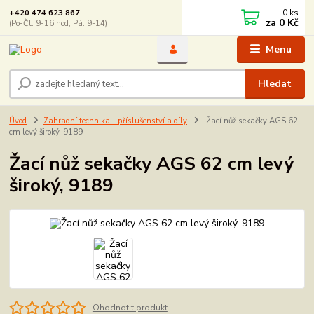
0
ks
+420 474 623 867
za
0 Kč
(Po-Čt: 9-16 hod; Pá: 9-14)
Menu
Hledat
Úvod
Zahradní technika - příslušenství a díly
Žací nůž sekačky AGS 62
cm levý široký, 9189
Žací nůž sekačky AGS 62 cm levý
široký, 9189
Ohodnotit produkt