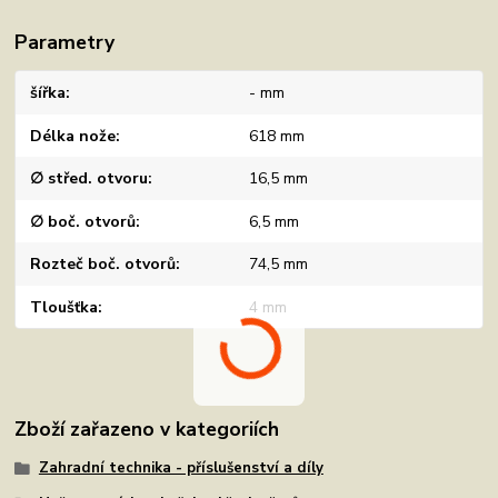
Parametry
šířka
- mm
Délka nože
618 mm
∅ střed. otvoru
16,5 mm
∅ boč. otvorů
6,5 mm
Rozteč boč. otvorů
74,5 mm
Tloušťka
4 mm
Zboží zařazeno v kategoriích
Zahradní technika - příslušenství a díly