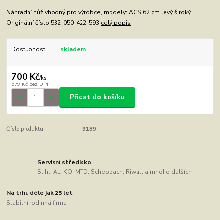
Náhradní nůž vhodný pro výrobce, modely: AGS 62 cm levý široký.
Originální číslo 532-050-422-593
celý popis
Dostupnost
skladem
700 Kč
/
ks
579 Kč
bez DPH
Přidat do košíku
Číslo produktu:
9189
Servisní středisko
Stihl, AL-KO, MTD, Scheppach, Riwall a mnoho dalších
Na trhu déle jak 25 let
Stabilní rodinná firma