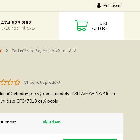
Přihlášení
 474 623 867
0
ks
za
0 Kč
: 9-16 hod; Pá: 9-14)
zů
Žací nůž sekačky AKITA 46 cm, 212
Ohodnotit produkt
ní nůž vhodný pro výrobce, modely: AKITA/MARINA 46 cm.
ální číslo CP047013
celý popis
tupnost
skladem