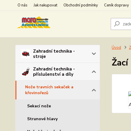
O nás
Jak nakupovat
Obchodní podmínky
Ceník dopravy
Úvod
Z
Zahradní technika -
stroje
Žací
Zahradní technika -
příslušenství a díly
Nože travních sekaček a
křovinořezů
Sekací nože
Strunové hlavy