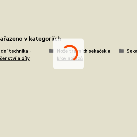
zařazeno v kategoriích
dní technika -
Nože travních sekaček a
Seka
ušenství a díly
křovinořezů