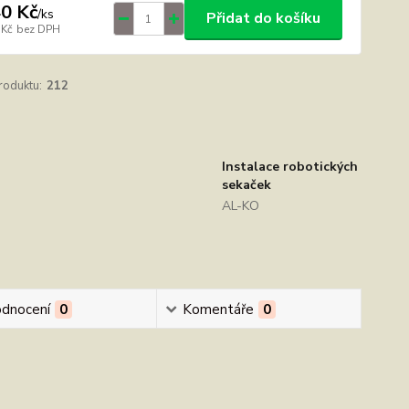
0 Kč
/
ks
Přidat do košíku
 Kč
bez DPH
roduktu:
212
Instalace robotických
sekaček
AL-KO
dnocení
0
Komentáře
0