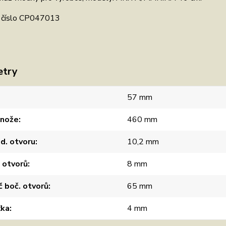
ní číslo CP047013
etry
57 mm
 nože
460 mm
d. otvoru
10,2 mm
 otvorů
8 mm
 boč. otvorů
65 mm
ťka
4 mm