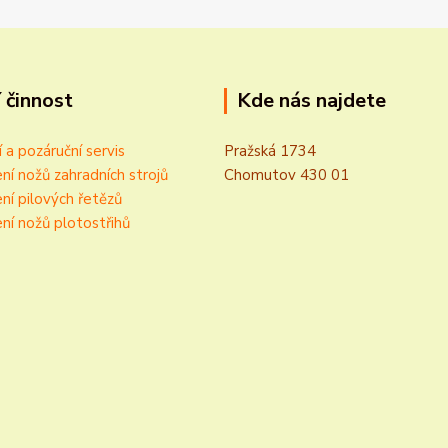
 činnost
Kde nás najdete
í a pozáruční servis
Pražská 1734
ní nožů zahradních strojů
Chomutov 430 01
ní pilových řetězů
ní nožů plotostřihů