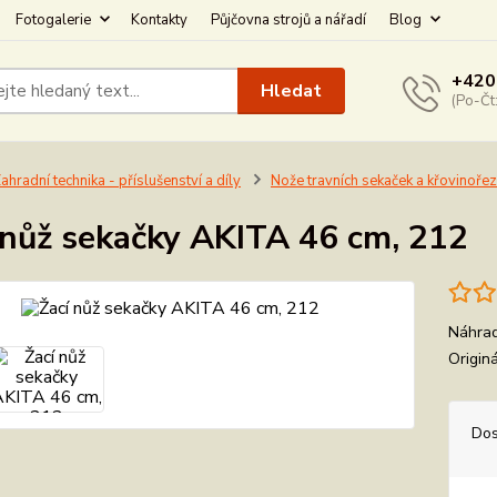
Fotogalerie
Kontakty
Půjčovna strojů a nářadí
Blog
+420
Hledat
(Po-Čt
ahradní technika - příslušenství a díly
Nože travních sekaček a křovinoře
 nůž sekačky AKITA 46 cm, 212
Náhrad
Origin
Dos