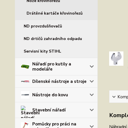
Nože křovinořezů
Drátěné kartáče křovinořezů
ND provzdušňovačů
ND drtičů zahradního odpadu
Servisní kity STIHL
Nářadí pro kutily a
modeláře
Dílenské nástroje a stroje
Nástroje do kovu
Kompl
Stavební nářadí
Komple
Pomůcky pro práci na
Náhradní