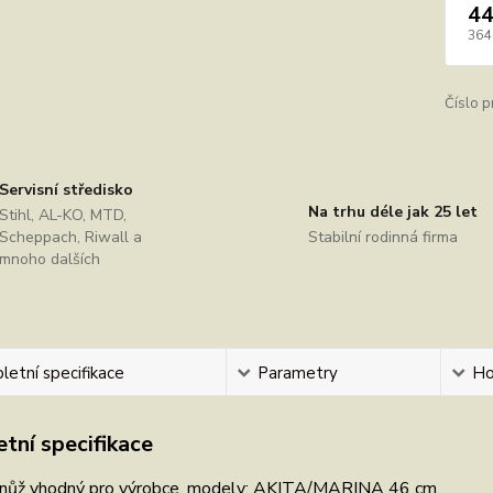
44
364
Číslo p
Servisní středisko
Na trhu déle jak 25 let
Stihl, AL-KO, MTD,
Scheppach, Riwall a
Stabilní rodinná firma
mnoho dalších
etní specifikace
Parametry
Ho
tní specifikace
 nůž vhodný pro výrobce, modely: AKITA/MARINA 46 cm.