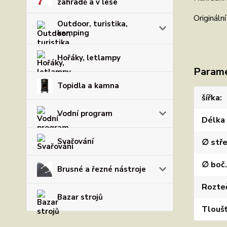
zahradě a v lese
Originál
Outdoor, turistika,
kemping
Hořáky, letlampy
Param
Topidla a kamna
šířka
Vodní program
Délka
Svařování
∅ stře
∅ boč.
Brusné a řezné nástroje
Rozteč
Bazar strojů
Tlouš