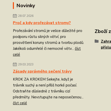
Novinky
28.07.2026
Proč a kdy prořezávat stromy?
Zboží 
Prořezávání stromů je velice důležité pro
podporu růstu silných větví, pro
Zahra
prosvětlení koruny stromů a tvorbu plodů.
přísl
Jakékoli odumřelé či nemocné větv...
číst
celé
29.03.2023
Zásady správného sečení trávy
KROK ZA KROKEM Sekejte, když je
trávník suchý a není příliš horké počasí.
Odstraňte důsledně z trávníku cizí
předměty. Nevstupujte na neposečenou...
číst celé