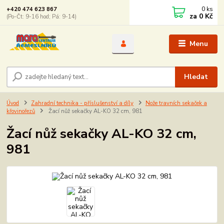
0
ks
+420 474 623 867
za
0 Kč
(Po-Čt: 9-16 hod; Pá: 9-14)
Menu
Hledat
Úvod
Zahradní technika - příslušenství a díly
Nože travních sekaček a
křovinořezů
Žací nůž sekačky AL-KO 32 cm, 981
Žací nůž sekačky AL-KO 32 cm,
981