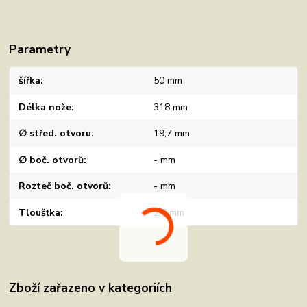
Parametry
šířka
50 mm
Délka nože
318 mm
∅ střed. otvoru
19,7 mm
∅ boč. otvorů
- mm
Rozteč boč. otvorů
- mm
Tloušťka
2,5 mm
Zboží zařazeno v kategoriích