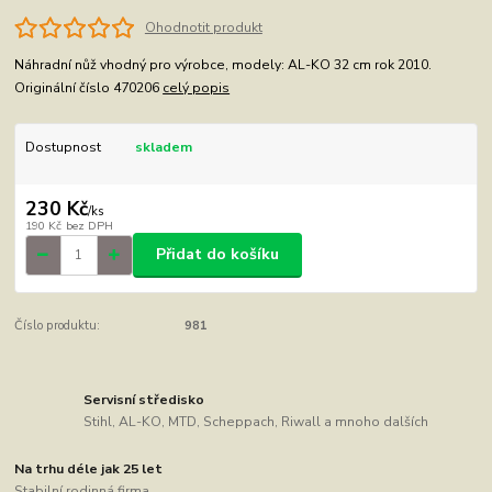
Ohodnotit produkt
Náhradní nůž vhodný pro výrobce, modely: AL-KO 32 cm rok 2010.
Originální číslo 470206
celý popis
Dostupnost
skladem
230 Kč
/
ks
190 Kč
bez DPH
Přidat do košíku
Číslo produktu:
981
Servisní středisko
Stihl, AL-KO, MTD, Scheppach, Riwall a mnoho dalších
Na trhu déle jak 25 let
Stabilní rodinná firma