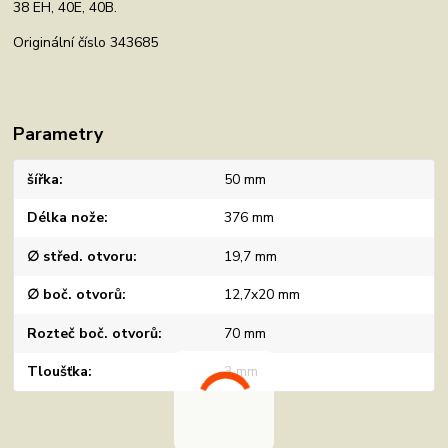
38 EH, 40E, 40B.
Originální číslo 343685
Parametry
šířka
50 mm
Délka nože
376 mm
∅ střed. otvoru
19,7 mm
∅ boč. otvorů
12,7x20 mm
Rozteč boč. otvorů
70 mm
Tloušťka
3 mm