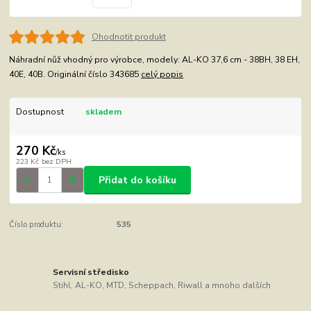
Ohodnotit produkt
Náhradní nůž vhodný pro výrobce, modely: AL-KO 37,6 cm - 38BH, 38 EH,
40E, 40B. Originální číslo 343685
celý popis
Dostupnost
skladem
270 Kč
/
ks
223 Kč
bez DPH
Přidat do košíku
Číslo produktu:
535
Servisní středisko
Stihl, AL-KO, MTD, Scheppach, Riwall a mnoho dalších