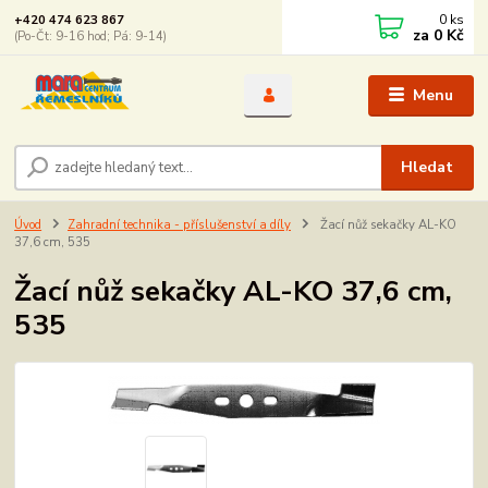
0
ks
+420 474 623 867
za
0 Kč
(Po-Čt: 9-16 hod; Pá: 9-14)
Menu
Hledat
Úvod
Zahradní technika - příslušenství a díly
Žací nůž sekačky AL-KO
37,6 cm, 535
Žací nůž sekačky AL-KO 37,6 cm,
535