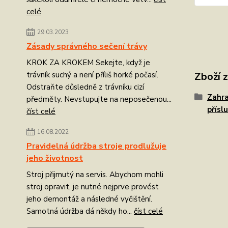
celé
29.03.2023
Zásady správného sečení trávy
KROK ZA KROKEM Sekejte, když je
Zboží 
trávník suchý a není příliš horké počasí.
Odstraňte důsledně z trávníku cizí
Zahra
předměty. Nevstupujte na neposečenou...
přísl
číst celé
16.08.2022
Pravidelná údržba stroje prodlužuje
jeho životnost
Stroj přijmutý na servis. Abychom mohli
stroj opravit, je nutné nejprve provést
jeho demontáž a následné vyčištění.
Samotná údržba dá někdy ho...
číst celé