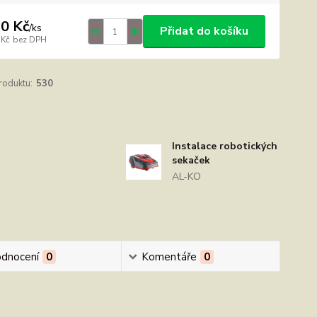
0 Kč
/
ks
Přidat do košíku
 Kč
bez DPH
roduktu:
530
Instalace robotických
sekaček
AL-KO
dnocení
0
Komentáře
0