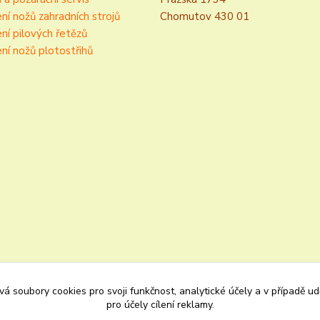
ní nožů zahradních strojů
Chomutov 430 01
ní pilových řetězů
ní nožů plotostřihů
á soubory cookies pro svoji funkčnost, analytické účely a v případě u
pro účely cílení reklamy.