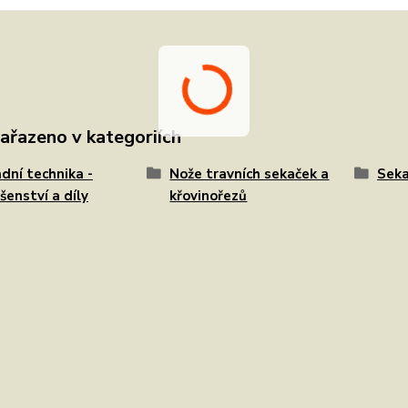
zařazeno v kategoriích
dní technika -
Nože travních sekaček a
Seka
ušenství a díly
křovinořezů