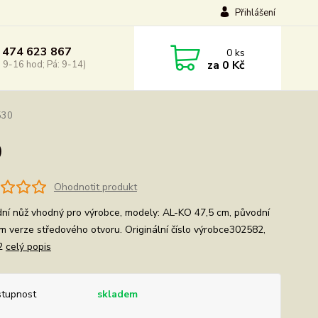
Přihlášení
 474 623 867
0
ks
za
0 Kč
: 9-16 hod; Pá: 9-14)
530
0
Ohodnotit produkt
ní nůž vhodný pro výrobce, modely: AL-KO 47,5 cm, původní
m verze středového otvoru. Originální číslo výrobce302582,
2
celý popis
tupnost
skladem