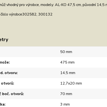
 nůž vhodný pro výrobce, modely: AL-KO 47,5 cm, původní 14,5
ní číslo výrobce302582, 300132
etry
50 mm
 nože
475 mm
d. otvoru
14,5 mm
 otvorů
12,7x20 mm
 boč. otvorů
70 mm
ťka
3 mm