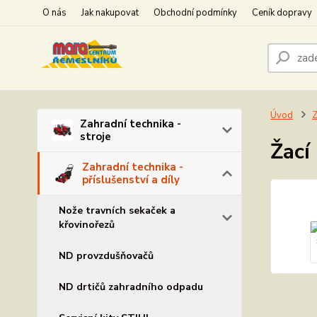
O nás
Jak nakupovat
Obchodní podmínky
Ceník dopravy
Úvod
Z
Zahradní technika -
stroje
Žací
Zahradní technika -
příslušenství a díly
Nože travních sekaček a
křovinořezů
ND provzdušňovačů
ND drtičů zahradního odpadu