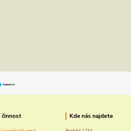
 činnost
Kde nás najdete
í a pozáruční servis
Pražská 1734