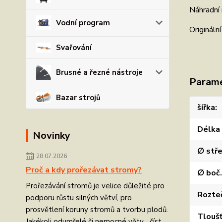
Náhradní
Vodní program
Originál
Svařování
Brusné a řezné nástroje
Param
Bazar strojů
šířka
Délka
Novinky
∅ stře
28.07.2026
Proč a kdy prořezávat stromy?
∅ boč.
Prořezávání stromů je velice důležité pro
Rozteč
podporu růstu silných větví, pro
prosvětlení koruny stromů a tvorbu plodů.
Tlouš
Jakékoli odumřelé či nemocné větv...
číst