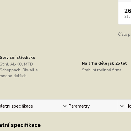
26
215
Číslo p
Servisní středisko
Na trhu déle jak 25 let
Stihl, AL-KO, MTD,
Scheppach, Riwall a
Stabilní rodinná firma
mnoho dalších
etní specifikace
Parametry
Ho
tní specifikace