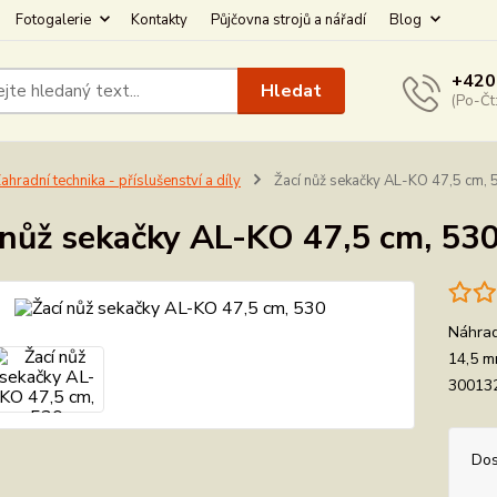
Fotogalerie
Kontakty
Půjčovna strojů a nářadí
Blog
+420
Hledat
(Po-Čt
ahradní technika - příslušenství a díly
Žací nůž sekačky AL-KO 47,5 cm, 
 nůž sekačky AL-KO 47,5 cm, 53
Náhrad
14,5 m
30013
Dos