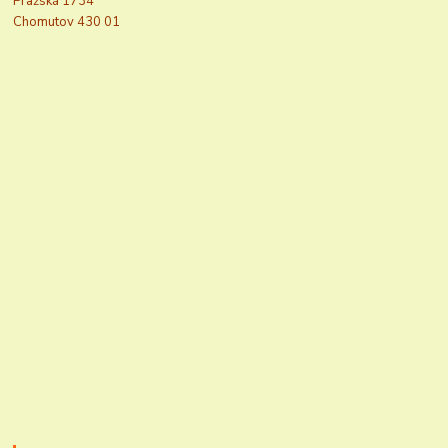
Pražská 1734
Chomutov 430 01