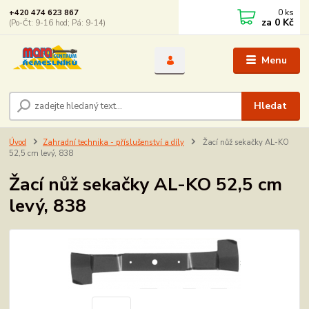
0
ks
+420 474 623 867
za
0 Kč
(Po-Čt: 9-16 hod; Pá: 9-14)
Menu
Hledat
Úvod
Zahradní technika - příslušenství a díly
Žací nůž sekačky AL-KO
52,5 cm levý, 838
Žací nůž sekačky AL-KO 52,5 cm
levý, 838