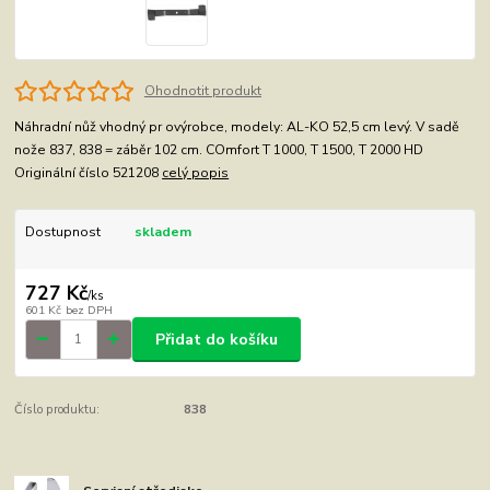
Ohodnotit produkt
Náhradní nůž vhodný pr ovýrobce, modely: AL-KO 52,5 cm levý. V sadě
nože 837, 838 = záběr 102 cm. COmfort T 1000, T 1500, T 2000 HD
Originální číslo 521208
celý popis
Dostupnost
skladem
727 Kč
/
ks
601 Kč
bez DPH
Přidat do košíku
Číslo produktu:
838