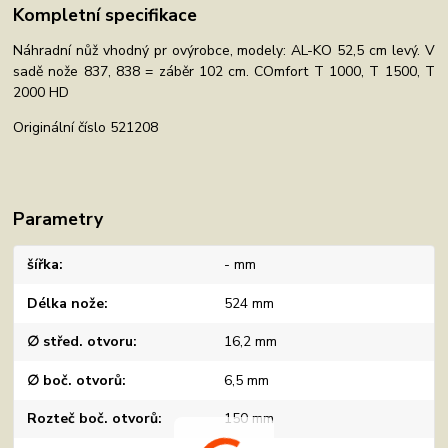
Kompletní specifikace
Náhradní nůž vhodný pr ovýrobce, modely: AL-KO 52,5 cm levý. V
sadě nože 837, 838 = záběr 102 cm. COmfort T 1000, T 1500, T
2000 HD
Originální číslo 521208
Parametry
šířka
- mm
Délka nože
524 mm
∅ střed. otvoru
16,2 mm
∅ boč. otvorů
6,5 mm
Rozteč boč. otvorů
150 mm