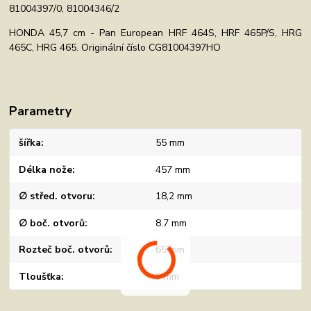
81004397/0, 81004346/2
HONDA 45,7 cm - Pan European HRF 464S, HRF 465P/S, HRG
465C, HRG 465. Originální číslo CG81004397HO
Parametry
šířka
55 mm
Délka nože
457 mm
∅ střed. otvoru
18,2 mm
∅ boč. otvorů
8,7 mm
Rozteč boč. otvorů
65 mm
Tloušťka
3 mm