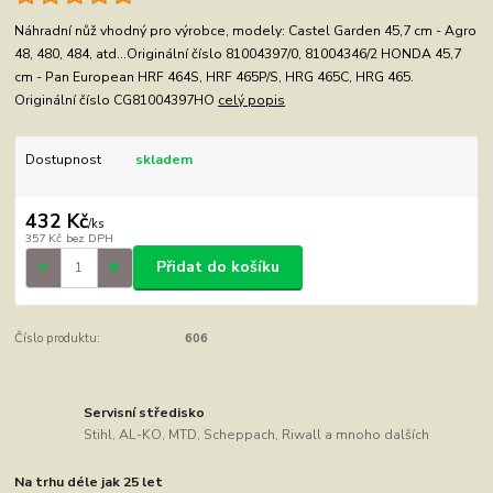
Náhradní nůž vhodný pro výrobce, modely: Castel Garden 45,7 cm - Agro
48, 480, 484, atd...Originální číslo 81004397/0, 81004346/2 HONDA 45,7
cm - Pan European HRF 464S, HRF 465P/S, HRG 465C, HRG 465.
Originální číslo CG81004397HO
celý popis
Dostupnost
skladem
432 Kč
/
ks
357 Kč
bez DPH
Přidat do košíku
Číslo produktu:
606
Servisní středisko
Stihl, AL-KO, MTD, Scheppach, Riwall a mnoho dalších
Na trhu déle jak 25 let