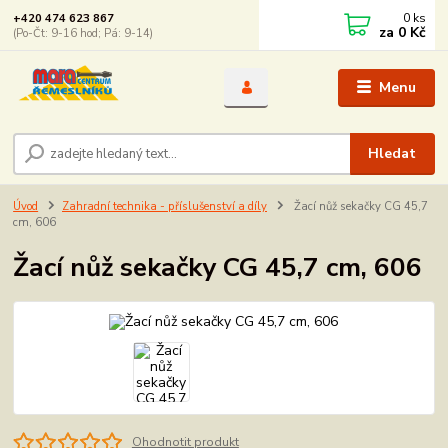
0
ks
+420 474 623 867
za
0 Kč
(Po-Čt: 9-16 hod; Pá: 9-14)
Menu
Hledat
Úvod
Zahradní technika - příslušenství a díly
Žací nůž sekačky CG 45,7
cm, 606
Žací nůž sekačky CG 45,7 cm, 606
Ohodnotit produkt