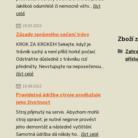
Jakékoli odumřelé či nemocné větv...
číst
celé
29.03.2023
Zásady správného sečení trávy
Zboží 
KROK ZA KROKEM Sekejte, když je
Zahra
trávník suchý a není příliš horké počasí.
přísl
Odstraňte důsledně z trávníku cizí
předměty. Nevstupujte na neposečenou...
číst celé
16.08.2022
Pravidelná údržba stroje prodlužuje
jeho životnost
Stroj přijmutý na servis. Abychom mohli
stroj opravit, je nutné nejprve provést
jeho demontáž a následné vyčištění.
Samotná údržba dá někdy ho...
číst celé