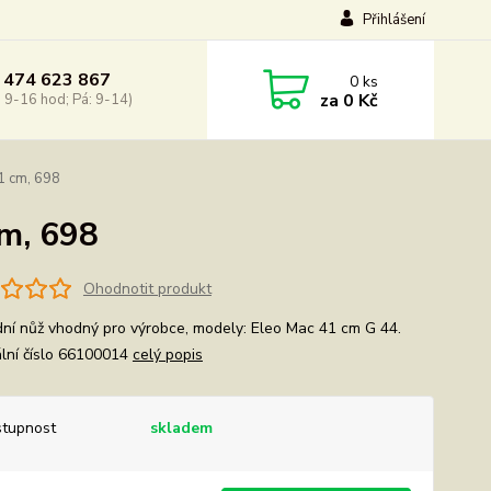
Přihlášení
 474 623 867
0
ks
za
0 Kč
: 9-16 hod; Pá: 9-14)
1 cm, 698
cm, 698
Ohodnotit produkt
ní nůž vhodný pro výrobce, modely: Eleo Mac 41 cm G 44.
ální číslo 66100014
celý popis
tupnost
skladem