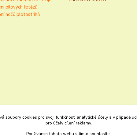
ní pilových řetězů
ní nožů plotostřihů
á soubory cookies pro svoji funkčnost, analytické účely a v případě u
pro účely cílení reklamy.
Používáním tohoto webu s tímto souhlasíte.