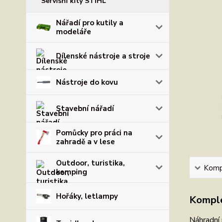
Servisní kity STIHL
Nářadí pro kutily a
modeláře
Dílenské nástroje a stroje
Nástroje do kovu
Stavební nářadí
Pomůcky pro práci na
zahradě a v lese
Outdoor, turistika,
Kompl
kemping
Hořáky, letlampy
Komple
Náhradní