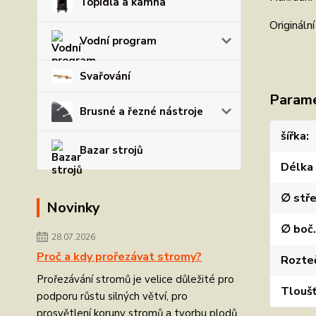
Topidla a kamna
Originál
Vodní program
Svařování
Param
Brusné a řezné nástroje
šířka
Bazar strojů
Délka
∅ stře
Novinky
∅ boč.
28.07.2026
Proč a kdy prořezávat stromy?
Rozteč
Prořezávání stromů je velice důležité pro
Tlouš
podporu růstu silných větví, pro
prosvětlení koruny stromů a tvorbu plodů.