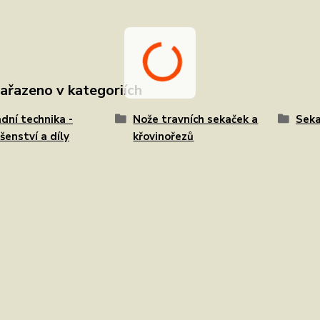
zařazeno v kategoriích
dní technika -
Nože travních sekaček a
Seka
ušenství a díly
křovinořezů