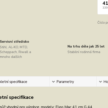
41
339
Číslo p
Servisní středisko
Na trhu déle jak 25 let
Stihl, AL-KO, MTD,
Scheppach, Riwall a
Stabilní rodinná firma
mnoho dalších
etní specifikace
Parametry
Ho
tní specifikace
 nůž vhodný pro výrobce, modely: Eleo Mac 41 cm G 44.