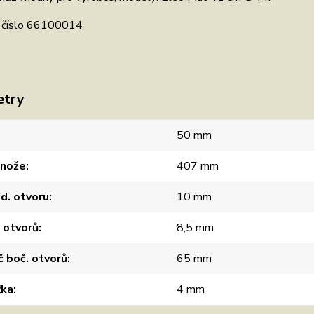
ní číslo 66100014
etry
50 mm
 nože
407 mm
d. otvoru
10 mm
 otvorů
8,5 mm
 boč. otvorů
65 mm
ťka
4 mm