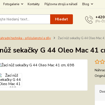
Fotogalerie
Kontakty
Půjčovna strojů a nářadí
Blog
+420
Hledat
(Po-Čt
ahradní technika - příslušenství a díly
Žací nůž sekačky G 44 Oleo Mac 4
 nůž sekačky G 44 Oleo Mac 41 
Náhrad
Origin
Dos