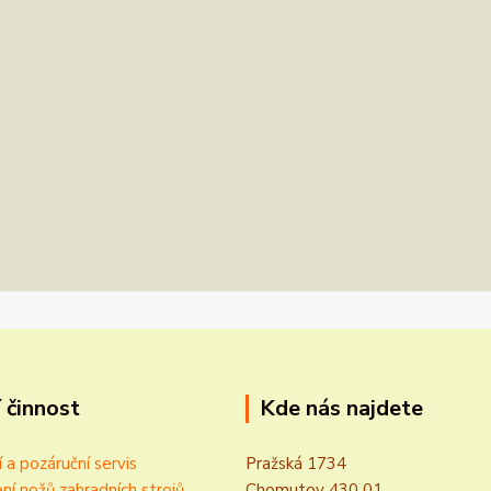
 činnost
Kde nás najdete
í a pozáruční servis
Pražská 1734
ní nožů zahradních strojů
Chomutov 430 01