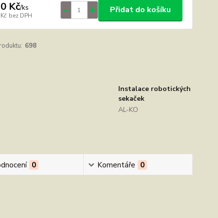
0 Kč
/
ks
Přidat do košíku
 Kč
bez DPH
roduktu:
698
Instalace robotických
sekaček
AL-KO
dnocení
0
Komentáře
0