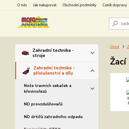
O nás
Jak nakupovat
Obchodní podmínky
Ceník dopravy
Úvod
Z
Zahradní technika -
stroje
Žací
Zahradní technika -
příslušenství a díly
Nože travních sekaček a
křovinořezů
ND provzdušňovačů
ND drtičů zahradního odpadu