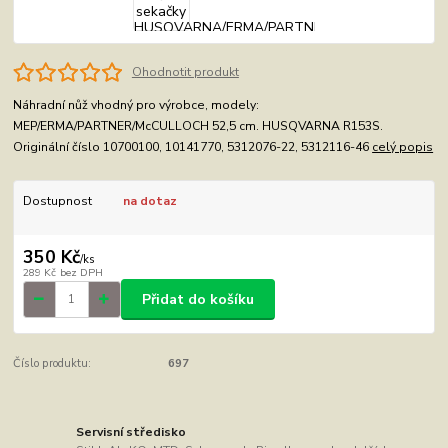
Ohodnotit produkt
Náhradní nůž vhodný pro výrobce, modely:
MEP/ERMA/PARTNER/McCULLOCH 52,5 cm. HUSQVARNA R153S.
Originální číslo 10700100, 10141770, 5312076-22, 5312116-46
celý popis
Dostupnost
na dotaz
350 Kč
/
ks
289 Kč
bez DPH
Přidat do košíku
Číslo produktu:
697
Servisní středisko