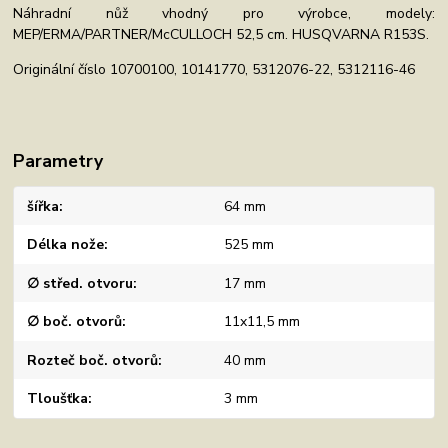
Náhradní nůž vhodný pro výrobce, modely:
MEP/ERMA/PARTNER/McCULLOCH 52,5 cm. HUSQVARNA R153S.
Originální číslo 10700100, 10141770, 5312076-22, 5312116-46
Parametry
šířka
64 mm
Délka nože
525 mm
∅ střed. otvoru
17 mm
∅ boč. otvorů
11x11,5 mm
Rozteč boč. otvorů
40 mm
Tloušťka
3 mm