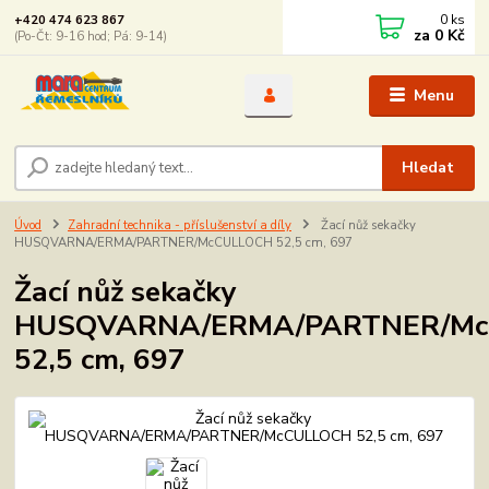
0
ks
+420 474 623 867
za
0 Kč
(Po-Čt: 9-16 hod; Pá: 9-14)
Menu
Hledat
Úvod
Zahradní technika - příslušenství a díly
Žací nůž sekačky
HUSQVARNA/ERMA/PARTNER/McCULLOCH 52,5 cm, 697
Žací nůž sekačky
HUSQVARNA/ERMA/PARTNER/Mc
52,5 cm, 697