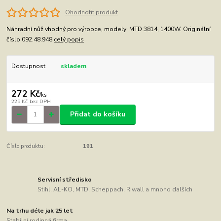
Ohodnotit produkt
Náhradní nůž vhodný pro výrobce, modely: MTD 3814, 1400W. Originální
číslo 092.48.948
celý popis
Dostupnost
skladem
272 Kč
/
ks
225 Kč
bez DPH
Přidat do košíku
Číslo produktu:
191
Servisní středisko
Stihl, AL-KO, MTD, Scheppach, Riwall a mnoho dalších
Na trhu déle jak 25 let
Stabilní rodinná firma