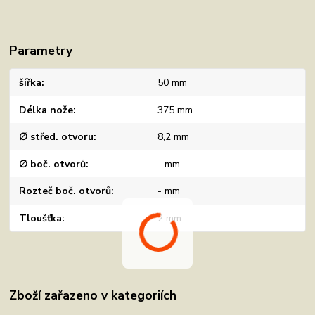
Parametry
šířka
50 mm
Délka nože
375 mm
∅ střed. otvoru
8,2 mm
∅ boč. otvorů
- mm
Rozteč boč. otvorů
- mm
Tloušťka
2 mm
Zboží zařazeno v kategoriích