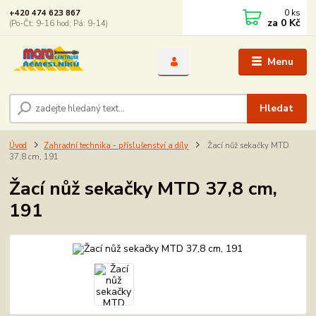
0
ks
+420 474 623 867
za
0 Kč
(Po-Čt: 9-16 hod; Pá: 9-14)
Menu
Hledat
Úvod
Zahradní technika - příslušenství a díly
Žací nůž sekačky MTD
37,8 cm, 191
Žací nůž sekačky MTD 37,8 cm,
191