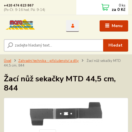
0
ks
+420 474 623 867
za
0 Kč
(Po-Čt: 9-16 hod; Pá: 9-14)
Menu
Hledat
Úvod
Zahradní technika - příslušenství a díly
Žací nůž sekačky MTD
44,5 cm, 844
Žací nůž sekačky MTD 44,5 cm,
844