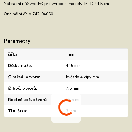
Náhradní nůž vhodný pro výrobce, modely: MTD 44,5 cm.
Originální číslo 742-04060
Parametry
šířka
- mm
Délka nože
445 mm
∅ střed. otvoru
hvězda 4 cípy mm
∅ boč. otvorů
7,5 mm
Rozteč boč. otvorů
63,5 mm
Tloušťka
3 mm