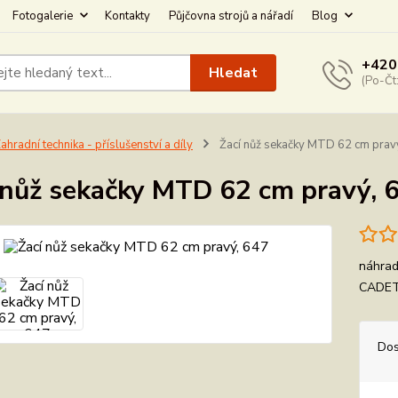
Fotogalerie
Kontakty
Půjčovna strojů a nářadí
Blog
+420
Hledat
(Po-Čt
ahradní technika - příslušenství a díly
Žací nůž sekačky MTD 62 cm prav
 nůž sekačky MTD 62 cm pravý, 
náhrad
CADET 
Dos