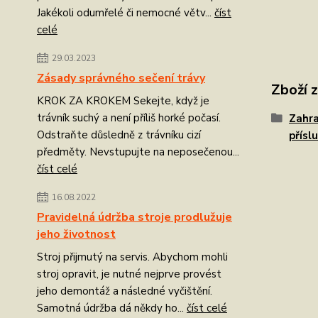
Jakékoli odumřelé či nemocné větv...
číst
celé
29.03.2023
Zásady správného sečení trávy
Zboží 
KROK ZA KROKEM Sekejte, když je
trávník suchý a není příliš horké počasí.
Zahra
Odstraňte důsledně z trávníku cizí
přísl
předměty. Nevstupujte na neposečenou...
číst celé
16.08.2022
Pravidelná údržba stroje prodlužuje
jeho životnost
Stroj přijmutý na servis. Abychom mohli
stroj opravit, je nutné nejprve provést
jeho demontáž a následné vyčištění.
Samotná údržba dá někdy ho...
číst celé