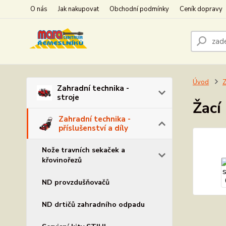
O nás
Jak nakupovat
Obchodní podmínky
Ceník dopravy
Úvod
Z
Zahradní technika -
stroje
Žací
Zahradní technika -
příslušenství a díly
Nože travních sekaček a
křovinořezů
ND provzdušňovačů
ND drtičů zahradního odpadu