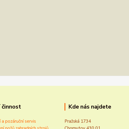
 činnost
Kde nás najdete
í a pozáruční servis
Pražská 1734
ní nožů zahradních strojů
Chomutov 430 01