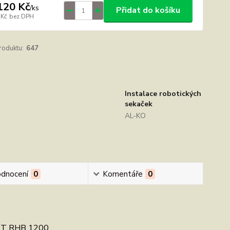
120 Kč
/
ks
Přidat do košíku
 Kč
bez DPH
roduktu:
647
Instalace robotických
sekaček
AL-KO
dnocení
0
Komentáře
0
DET RHB 1200.