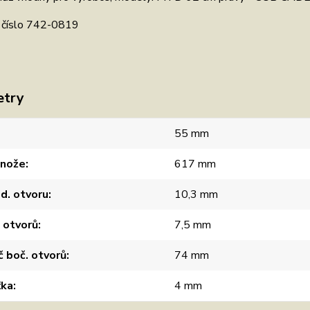
í číslo 742-0819
etry
55 mm
 nože
617 mm
d. otvoru
10,3 mm
 otvorů
7,5 mm
 boč. otvorů
74 mm
ťka
4 mm