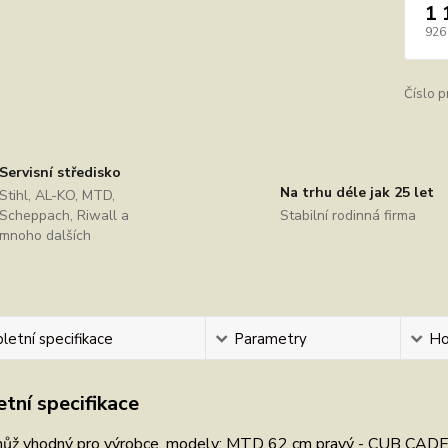
1 
926
Číslo p
Servisní středisko
Na trhu déle jak 25 let
Stihl, AL-KO, MTD,
Scheppach, Riwall a
Stabilní rodinná firma
mnoho dalších
etní specifikace
Parametry
Ho
tní specifikace
 nůž vhodný pro výrobce, modely: MTD 62 cm pravý - CUB CA