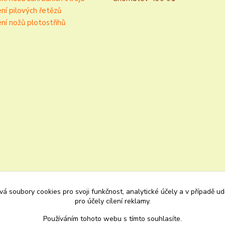
ní pilových řetězů
ní nožů plotostřihů
á soubory cookies pro svoji funkčnost, analytické účely a v případě u
pro účely cílení reklamy.
Používáním tohoto webu s tímto souhlasíte.