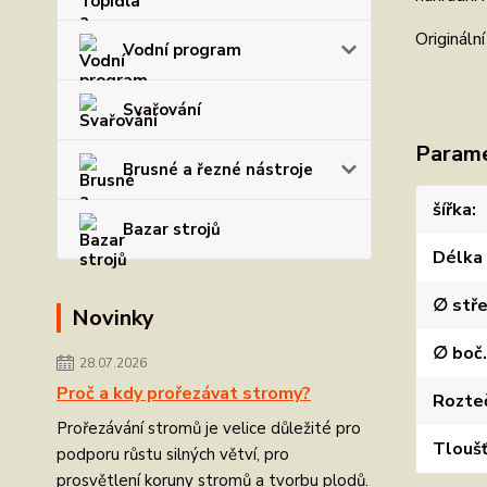
Origináln
Vodní program
Svařování
Param
Brusné a řezné nástroje
šířka
Bazar strojů
Délka
∅ stře
Novinky
∅ boč.
28.07.2026
Proč a kdy prořezávat stromy?
Rozteč
Prořezávání stromů je velice důležité pro
Tlouš
podporu růstu silných větví, pro
prosvětlení koruny stromů a tvorbu plodů.