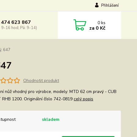
Přihlášení
 474 623 867
0
ks
za
0 Kč
: 9-16 hod; Pá: 9-14)
ý, 647
647
Ohodnotit produkt
ní nůž vhodný pro výrobce, modely: MTD 62 cm pravý - CUB
RHB 1200. Originální číslo 742-0819
celý popis
tupnost
skladem