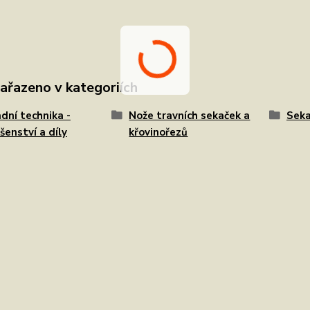
zařazeno v kategoriích
dní technika -
Nože travních sekaček a
Seka
ušenství a díly
křovinořezů