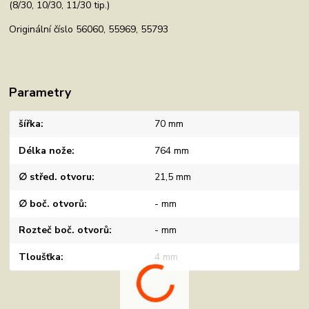
(8/30, 10/30, 11/30 tip.)
Originální číslo 56060, 55969, 55793
Parametry
šířka
70 mm
Délka nože
764 mm
∅ střed. otvoru
21,5 mm
∅ boč. otvorů
- mm
Rozteč boč. otvorů
- mm
Tloušťka
4 mm