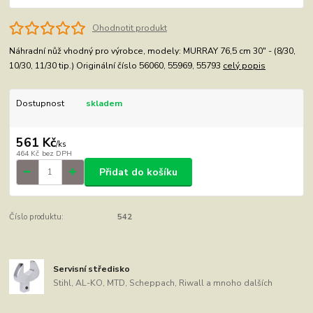
Ohodnotit produkt
Náhradní nůž vhodný pro výrobce, modely: MURRAY 76,5 cm 30" - (8/30,
10/30, 11/30 tip.) Originální číslo 56060, 55969, 55793
celý popis
Dostupnost
skladem
561 Kč
/
ks
464 Kč
bez DPH
Přidat do košíku
Číslo produktu:
542
Servisní středisko
Stihl, AL-KO, MTD, Scheppach, Riwall a mnoho dalších