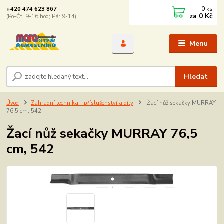
0
ks
+420 474 623 867
za
0 Kč
(Po-Čt: 9-16 hod; Pá: 9-14)
Menu
Hledat
Úvod
Zahradní technika - příslušenství a díly
Žací nůž sekačky MURRAY
76,5 cm, 542
Žací nůž sekačky MURRAY 76,5
cm, 542