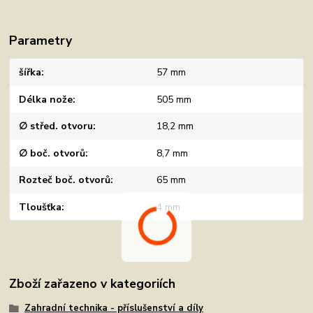
Parametry
šířka
57 mm
Délka nože
505 mm
∅ střed. otvoru
18,2 mm
∅ boč. otvorů
8,7 mm
Rozteč boč. otvorů
65 mm
Tloušťka
4 mm
Zboží zařazeno v kategoriích
Zahradní technika - příslušenství a díly