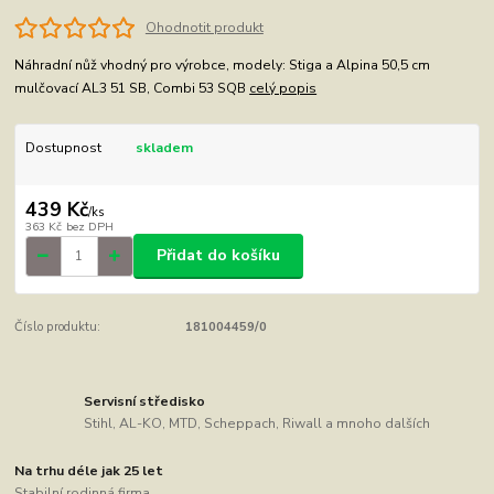
Ohodnotit produkt
Náhradní nůž vhodný pro výrobce, modely: Stiga a Alpina 50,5 cm
mulčovací AL3 51 SB, Combi 53 SQB
celý popis
Dostupnost
skladem
439 Kč
/
ks
363 Kč
bez DPH
Přidat do košíku
Číslo produktu:
181004459/0
Servisní středisko
Stihl, AL-KO, MTD, Scheppach, Riwall a mnoho dalších
Na trhu déle jak 25 let
Stabilní rodinná firma