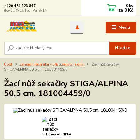
0
ks
+420 474 623 867
za
0 Kč
(Po-Čt: 9-16 hod; Pá: 9-14)
Menu
Hledat
Úvod
Zahradní technika - příslušenství a díly
Žací nůž sekačky
STIGA/ALPINA 50,5 cm, 181004459/0
Žací nůž sekačky STIGA/ALPINA
50,5 cm, 181004459/0