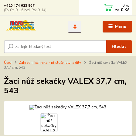
0
ks
+420 474 623 867
za
0 Kč
(Po-Čt: 9-16 hod; Pá: 9-14)
Menu
Hledat
Úvod
Zahradní technika - příslušenství a díly
Žací nůž sekačky VALEX
37,7 cm, 543
Žací nůž sekačky VALEX 37,7 cm,
543