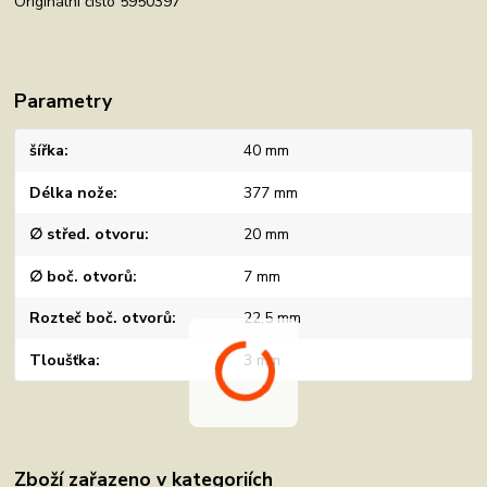
Originální číslo 5950397
Parametry
šířka
40 mm
Délka nože
377 mm
∅ střed. otvoru
20 mm
∅ boč. otvorů
7 mm
Rozteč boč. otvorů
22,5 mm
Tloušťka
3 mm
Zboží zařazeno v kategoriích