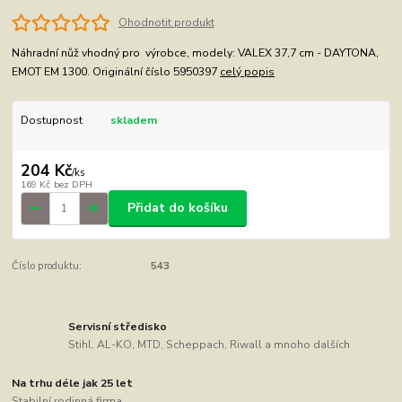
Ohodnotit produkt
Náhradní nůž vhodný pro výrobce, modely: VALEX 37,7 cm - DAYTONA,
EMOT EM 1300. Originální číslo 5950397
celý popis
Dostupnost
skladem
204 Kč
/
ks
169 Kč
bez DPH
Přidat do košíku
Číslo produktu:
543
Servisní středisko
Stihl, AL-KO, MTD, Scheppach, Riwall a mnoho dalších
Na trhu déle jak 25 let
Stabilní rodinná firma