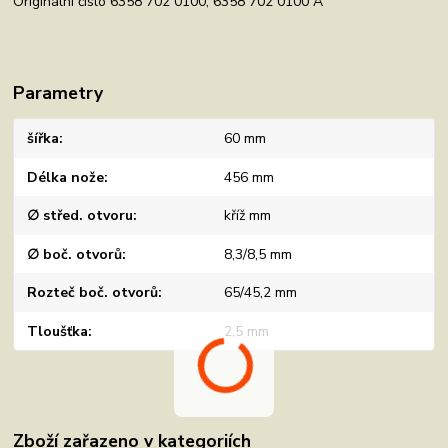
Originální číslo 6358 702 0100, 6358 702 0100 A
Parametry
šířka
60 mm
Délka nože
456 mm
∅ střed. otvoru
kříž mm
∅ boč. otvorů
8,3/8,5 mm
Rozteč boč. otvorů
65/45,2 mm
Tloušťka
2,5 mm
Zboží zařazeno v kategoriích