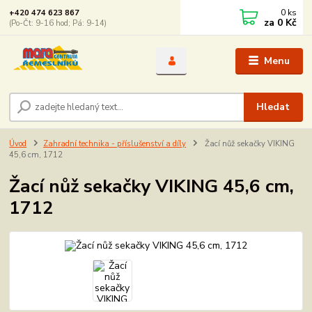
0
ks
+420 474 623 867
za
0 Kč
(Po-Čt: 9-16 hod; Pá: 9-14)
Menu
Hledat
Úvod
Zahradní technika - příslušenství a díly
Žací nůž sekačky VIKING
45,6 cm, 1712
Žací nůž sekačky VIKING 45,6 cm,
1712