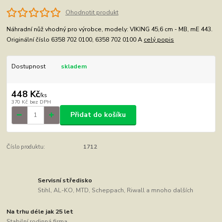
Ohodnotit produkt
Náhradní nůž vhodný pro výrobce, modely: VIKING 45,6 cm - MB, mE 443.
Originální číslo 6358 702 0100, 6358 702 0100 A
celý popis
Dostupnost
skladem
448 Kč
/
ks
370 Kč
bez DPH
Přidat do košíku
Číslo produktu:
1712
Servisní středisko
Stihl, AL-KO, MTD, Scheppach, Riwall a mnoho dalších
Na trhu déle jak 25 let
Stabilní rodinná firma