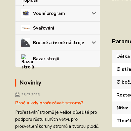
Vodní program
Svařování
Param
Brusné a řezné nástroje
Délka
Bazar strojů
∅ stře
Novinky
∅ boč.
Rozteč
28.07.2026
Proč a kdy prořezávat stromy?
šířka
Prořezávání stromů je velice důležité pro
podporu růstu silných větví, pro
Tlouš
prosvětlení koruny stromů a tvorbu plodů.