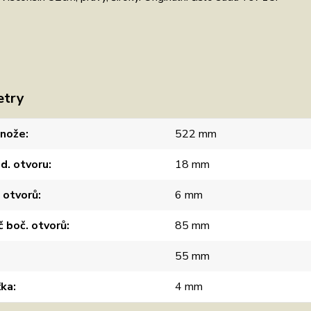
etry
 nože
522 mm
d. otvoru
18 mm
 otvorů
6 mm
 boč. otvorů
85 mm
55 mm
ťka
4 mm