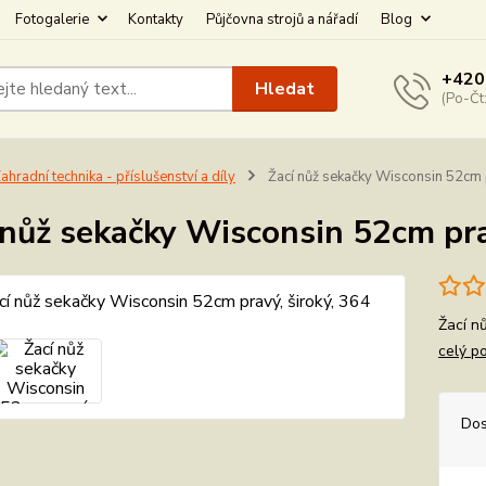
Fotogalerie
Kontakty
Půjčovna strojů a nářadí
Blog
+420
Hledat
(Po-Čt
ahradní technika - příslušenství a díly
Žací nůž sekačky Wisconsin 52cm p
 nůž sekačky Wisconsin 52cm pra
Žací n
celý p
Dos