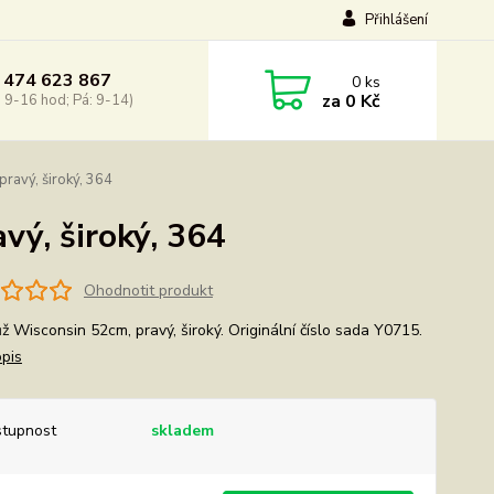
Přihlášení
 474 623 867
0
ks
za
0 Kč
: 9-16 hod; Pá: 9-14)
ravý, široký, 364
vý, široký, 364
Ohodnotit produkt
ůž Wisconsin 52cm, pravý, široký. Originální číslo sada Y0715.
opis
tupnost
skladem