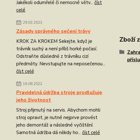
Jakékoli odumřelé či nemocné větv...
číst
celé
29.03.2023
Zásady správného sečení trávy
Zboží 
KROK ZA KROKEM Sekejte, když je
trávník suchý a není příliš horké počasí.
Zahra
Odstraňte důsledně z trávníku cizí
přísl
předměty. Nevstupujte na neposečenou...
číst celé
16.08.2022
Pravidelná údržba stroje prodlužuje
jeho životnost
Stroj přijmutý na servis. Abychom mohli
stroj opravit, je nutné nejprve provést
jeho demontáž a následné vyčištění.
Samotná údržba dá někdy ho...
číst celé