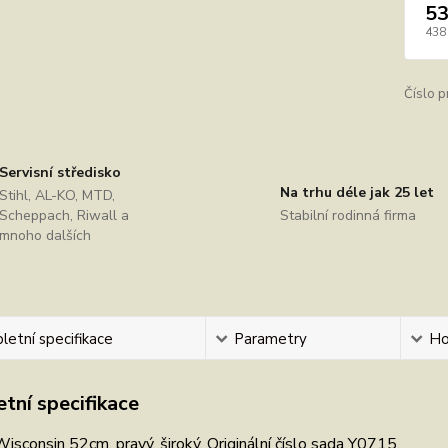
53
438
Číslo p
Servisní středisko
Na trhu déle jak 25 let
Stihl, AL-KO, MTD,
Scheppach, Riwall a
Stabilní rodinná firma
mnoho dalších
etní specifikace
Parametry
Ho
tní specifikace
Wisconsin 52cm, pravý, široký. Originální číslo sada Y0715.