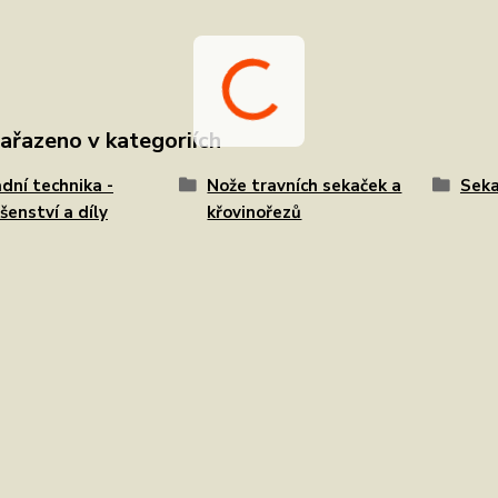
zařazeno v kategoriích
dní technika -
Nože travních sekaček a
Seka
ušenství a díly
křovinořezů