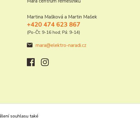
Mara centrum řemeslníků
Martina Mašková a Martin Mašek
+420 474 623 867
(Po-Čt: 9-16 hod; Pá: 9-14)
mara@elektro-naradi.cz
dělení souhlasu také