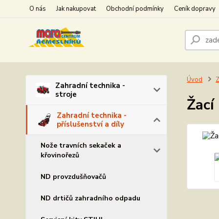
O nás
Jak nakupovat
Obchodní podmínky
Ceník dopravy
Úvod
Z
Zahradní technika -
stroje
Žací
Zahradní technika -
příslušenství a díly
Nože travních sekaček a
křovinořezů
ND provzdušňovačů
ND drtičů zahradního odpadu