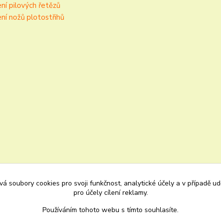
ní pilových řetězů
ní nožů plotostřihů
á soubory cookies pro svoji funkčnost, analytické účely a v případě u
pro účely cílení reklamy.
Používáním tohoto webu s tímto souhlasíte.