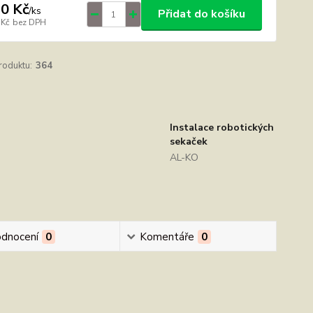
0 Kč
/
ks
Přidat do košíku
 Kč
bez DPH
roduktu:
364
Instalace robotických
sekaček
AL-KO
dnocení
0
Komentáře
0