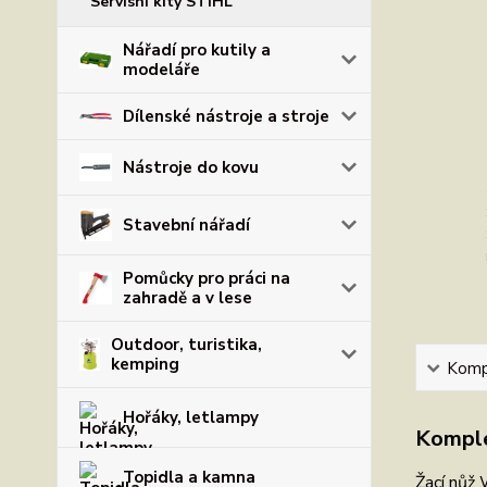
Servisní kity STIHL
Nářadí pro kutily a
modeláře
Dílenské nástroje a stroje
Nástroje do kovu
Stavební nářadí
Pomůcky pro práci na
zahradě a v lese
Outdoor, turistika,
kemping
Kompl
Hořáky, letlampy
Komple
Topidla a kamna
Žací nůž 