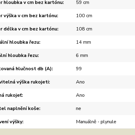
 hloubka v cm bez kartónu
59 cm
 výška v cm bez kartónu
100 cm
 délka v cm bez kartónu
108 cm
lní hloubka řezu
14 mm
lní hloubka řezu
6 mm
ovaná hlučnost db (A)
99
itelná výška rukojeti
Ano
á rukojeť
Ano
el naplnění koše
ne
ení výšky
Manuálně - plynule