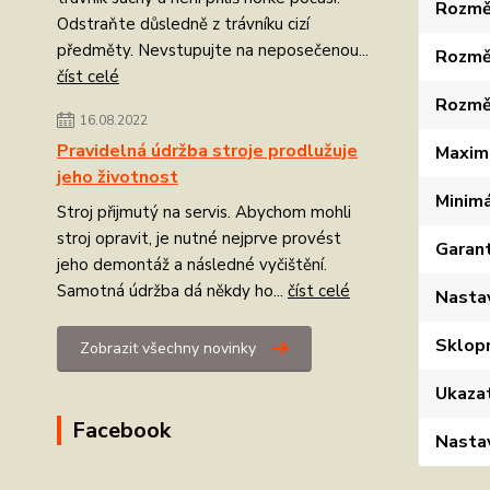
Rozměr
Odstraňte důsledně z trávníku cizí
předměty. Nevstupujte na neposečenou...
Rozměr
číst celé
Rozměr
16.08.2022
Pravidelná údržba stroje prodlužuje
Maximá
jeho životnost
Minimá
Stroj přijmutý na servis. Abychom mohli
stroj opravit, je nutné nejprve provést
Garant
jeho demontáž a následné vyčištění.
Samotná údržba dá někdy ho...
číst celé
Nastav
Sklopn
Zobrazit všechny novinky
Ukazat
Facebook
Nastav