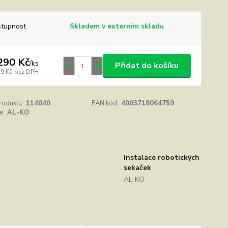
tupnost
Skladem v externím skladu
290 Kč
/
ks
Přidat do košíku
19 Kč
bez DPH
roduktu:
114040
EAN kód:
4003718064759
e:
AL-KO
Instalace robotických
sekaček
AL-KO