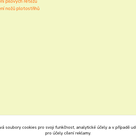
ní pilových řetězů
ní nožů plotostřihů
á soubory cookies pro svoji funkčnost, analytické účely a v případě u
pro účely cílení reklamy.