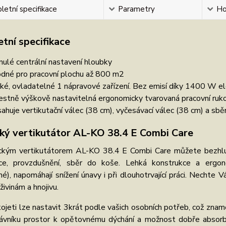
etní specifikace
Parametry
Ho
tní specifikace
nulé centrální nastavení hloubky
dné pro pracovní plochu až 800 m2
ké, ovladatelné 1 nápravové zařízení. Bez emisí díky 1400 W e
estně výškově nastavitelná ergonomicky tvarovaná pracovní ruko
ahuje vertikutační válec (38 cm), vyčesávací válec (38 cm) a sběr
cký vertikutátor AL-KO 38.4 E Combi Care
ickým vertikutátorem AL-KO 38.4 E Combi Care můžete bezhluč
ace, provzdušnění, sběr do koše. Lehká konstrukce a ergo
né), napomáhají snížení únavy i při dlouhotrvající práci. Necht
živinám a hnojivu.
ojeti lze nastavit 3krát podle vašich osobních potřeb, což zna
ávníku prostor k opětovnému dýchání a možnost dobře absorbo