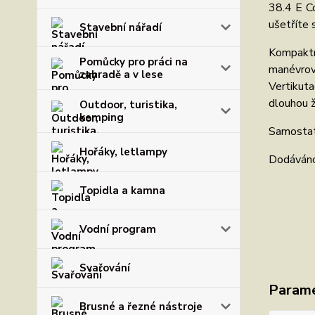
38.4 E C
ušetříte 
Stavební nářadí
Kompaktn
Pomůcky pro práci na
manévrov
zahradě a v lese
Vertikuta
dlouhou ž
Outdoor, turistika,
kemping
Samostatn
Hořáky, letlampy
Dodáváno 
Topidla a kamna
Vodní program
Svařování
Param
Brusné a řezné nástroje