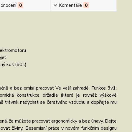
dnocení
0
Komentáře
0
lektromotoru
jeť
ný koš (50 l)
ně a bez emisí pracovat Ve vaší zahradě. Funkce 3v1:
nomická konstrukce držadla (které je rovněž výškově
e Váš trávník nadýchat se čerstvého vzduchu a dopřejte mu
mená, že můžete pracovat ergonomicky a bez únavy. Dejte
vat živiny. Bezemisní práce v novém funkčním designu