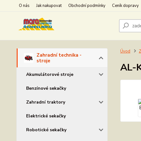
O nás
Jak nakupovat
Obchodní podmínky
Ceník dopravy
Úvod
Z
Zahradní technika -
stroje
AL-K
Akumulátorové stroje
Benzínové sekačky
Zahradní traktory
Elektrické sekačky
Robotické sekačky