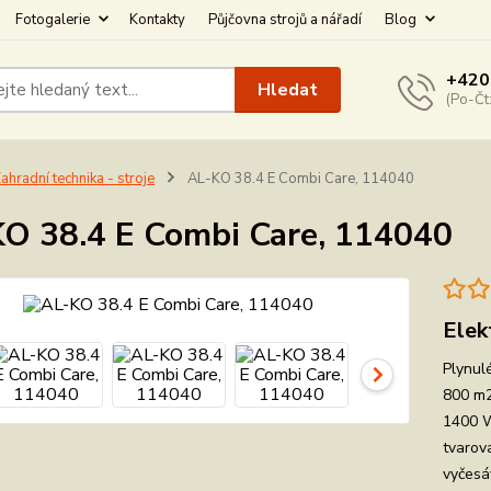
Fotogalerie
Kontakty
Půjčovna strojů a nářadí
Blog
+420
Hledat
(Po-Čt
ahradní technika - stroje
AL-KO 38.4 E Combi Care, 114040
O 38.4 E Combi Care, 114040
Elek
Plynul
800 m2
1400 W
tvarov
vyčesáv