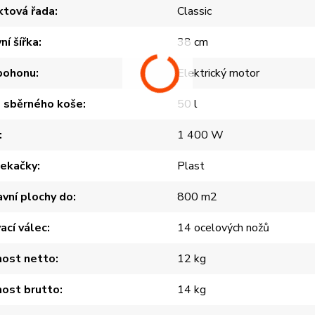
ktová řada
Classic
ní šířka
38 cm
 pohonu
Elektrický motor
 sběrného koše
50 l
1 400 W
sekačky
Plast
avní plochy do
800 m2
ací válec
14 ocelových nožů
ost netto
12 kg
ost brutto
14 kg