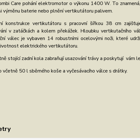
ombi Care pohání elektromotor o výkonu 1400 W. To znamená, ž
si výměnu baterie nebo plnění vertikutátoru palivem.
í konstrukce vertikutátoru s pracovní šířkou 38 cm zajišť
ání v zatáčkách a kolem překážek. Hloubku vertikutačního vál
ční válec je vybaven 14 robustními ocelovými noži, které udržit
ivotnost elektrického vertikutátoru.
ě stojící zadní kola zabraňují usazování trávy a poskytují vám lep
včetně 50 l sběrného koše a vyčesávacího válce s drátky.
etry