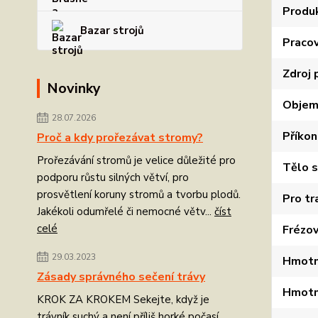
Produ
Bazar strojů
Pracov
Zdroj
Novinky
Objem
28.07.2026
Příkon
Proč a kdy prořezávat stromy?
Prořezávání stromů je velice důležité pro
Tělo 
podporu růstu silných větví, pro
prosvětlení koruny stromů a tvorbu plodů.
Pro tr
Jakékoli odumřelé či nemocné větv...
číst
celé
Frézov
29.03.2023
Hmotn
Zásady správného sečení trávy
Hmotn
KROK ZA KROKEM Sekejte, když je
trávník suchý a není příliš horké počasí.