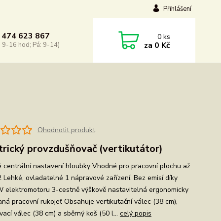
Přihlášení
 474 623 867
0
ks
za
0 Kč
: 9-16 hod; Pá: 9-14)
Ohodnotit produkt
trický provzdušňovač (vertikutátor)
é centrální nastavení hloubky Vhodné pro pracovní plochu až
 Lehké, ovladatelné 1 nápravové zařízení. Bez emisí díky
 elektromotoru 3-cestně výškově nastavitelná ergonomicky
aná pracovní rukojeť Obsahuje vertikutační válec (38 cm),
ací válec (38 cm) a sběrný koš (50 l...
celý popis