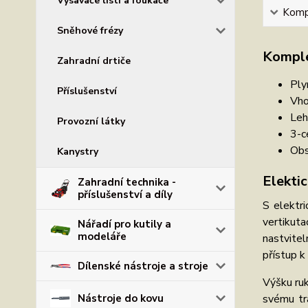
Vysavače listí a foukače
Kompl
Sněhové frézy
Komple
Zahradní drtiče
Ply
Příslušenství
Vho
Leh
Provozní látky
3-c
Obs
Kanystry
Elekti
Zahradní technika -
příslušenství a díly
S elektr
vertikut
Nářadí pro kutily a
modeláře
nastvitel
přístup k 
Dílenské nástroje a stroje
Výšku ruk
svému tr
Nástroje do kovu