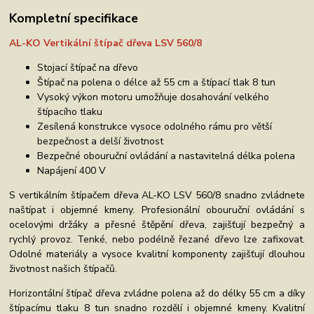
Kompletní specifikace
AL-KO Vertikální štípač dřeva LSV 560/8
Stojací štípač na dřevo
Štípač na polena o délce až 55 cm a štípací tlak 8 tun
Vysoký výkon motoru umožňuje dosahování velkého
štípacího tlaku
Zesílená konstrukce vysoce odolného rámu pro větší
bezpečnost a delší životnost
Bezpečné obouruční ovládání a nastavitelná délka polena
Napájení 400 V
S vertikálním štípačem dřeva AL-KO LSV 560/8 snadno zvládnete
naštípat i objemné kmeny. Profesionální obouruční ovládání s
ocelovými držáky a přesné štěpění dřeva, zajišťují bezpečný a
rychlý provoz. Tenké, nebo podélně řezané dřevo lze zafixovat.
Odolné materiály a vysoce kvalitní komponenty zajišťují dlouhou
životnost našich štípačů.
Horizontální štípač dřeva zvládne polena až do délky 55 cm a díky
štípacímu tlaku 8 tun snadno rozdělí i objemné kmeny. Kvalitní