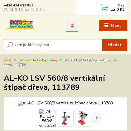
0
ks
+420 474 623 867
za
0 Kč
(Po-Čt: 9-16 hod; Pá: 9-14)
Menu
Hledat
Úvod
Zahradní technika - stroje
AL-KO LSV 560/8 vertikální štípač
dřeva, 113789
AL-KO LSV 560/8 vertikální
štípač dřeva, 113789