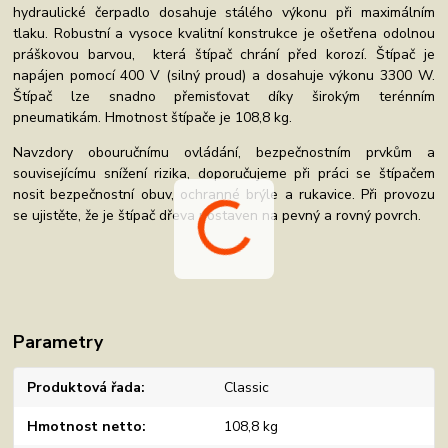
hydraulické čerpadlo dosahuje stálého výkonu při maximálním
tlaku. Robustní a vysoce kvalitní konstrukce je ošetřena odolnou
práškovou barvou, která štípač chrání před korozí. Štípač je
napájen pomocí 400 V (silný proud) a dosahuje výkonu 3300 W.
Štípač lze snadno přemisťovat díky širokým terénním
pneumatikám. Hmotnost štípače je 108,8 kg.
Navzdory obouručnímu ovládání, bezpečnostním prvkům a
souvisejícímu snížení rizika, doporučujeme při práci se štípačem
nosit bezpečnostní obuv, ochranné brýle a rukavice. Při provozu
se ujistěte, že je štípač dřeva postaven na pevný a rovný povrch.
Parametry
Produktová řada
Classic
Hmotnost netto
108,8 kg