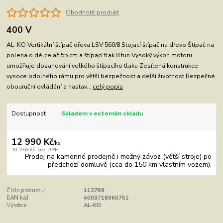
Ohodnotit produkt
400 V
AL-KO Vertikální štípač dřeva LSV 560/8 Stojací štípač na dřevo Štípač na
polena o délce až 55 cm a štípací tlak 8 tun Vysoký výkon motoru
umožňuje dosahování velkého štípacího tlaku Zesílená konstrukce
vysoce odolného rámu pro větší bezpečnost a delší životnost Bezpečné
obouruční ovládání a nastav...
celý popis
Dostupnost
Skladem v externím skladu
12 990 Kč
/
ks
10 736 Kč
bez DPH
Prodej na kamenné prodejně i možný závoz (větší stroje) po
předchozí domluvě (cca do 150 km vlastním vozem).
Číslo produktu:
113789
EAN kód:
4003718060751
Výrobce:
AL-KO