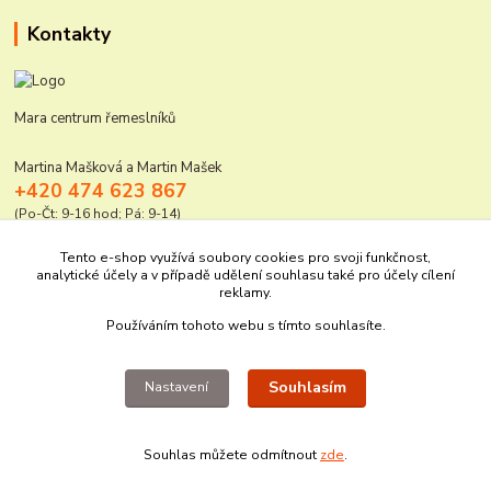
Kontakty
Mara centrum řemeslníků
Martina Mašková a Martin Mašek
+420 474 623 867
(Po-Čt: 9-16 hod; Pá: 9-14)
mara@elektro-naradi.cz
Tento e-shop využívá soubory cookies pro svoji funkčnost,
analytické účely a v případě udělení souhlasu také pro účely cílení
reklamy.
Používáním tohoto webu s tímto souhlasíte.
Souhlasím
Nastavení
Upravit sběr cookies.
Souhlas můžete odmítnout
zde
.
Vytvořeno na
Eshop-rychle.cz