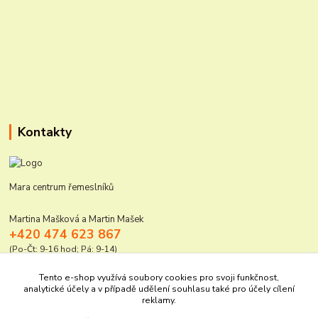
Kontakty
Mara centrum řemeslníků
Martina Mašková a Martin Mašek
+420 474 623 867
(Po-Čt: 9-16 hod; Pá: 9-14)
mara@elektro-naradi.cz
Tento e-shop využívá soubory cookies pro svoji funkčnost,
analytické účely a v případě udělení souhlasu také pro účely cílení
reklamy.