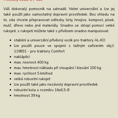
Váš dokonalý pomocník na zahradě. Velmi univerzální a lze jej
také použít jako samostatný dopravní prostředek. Bez ohledu na
to, zda chcete přepravovat odřezky, listy, hnojivo, kompost, písek,
mulč, dřevo nebo jiné materiály. Snadno se sklopí pomocí velké
rukojeti, s rukojetí můžete také s přívěsem snadno manipulovat.
stabilní a univerzální přívěsný vozík pro traktory AL-KO
lze použít pouze ve spojení s tažným zařízením obj.č.
119831 - pro traktory Comfort
naklápěcí
max. nosnost 400 kg
max. hmotnost nákladu při stoupání / klesání 200 kg
max. rychlost 5 km/hod
velká robustní rukojeť
lze použít také jako nezávislý dopravní prostředek
robustní kola o rozměru 16x6,5-8
hmotnost 39 kg