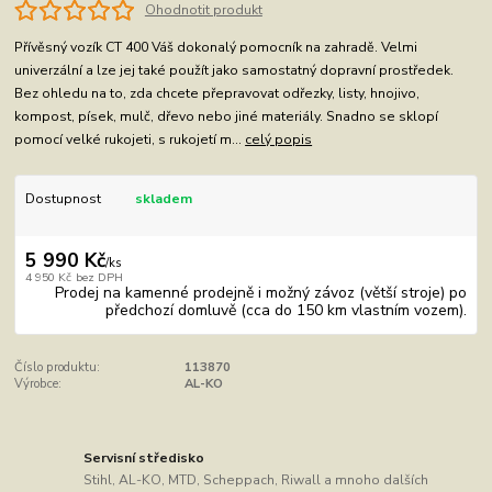
Ohodnotit produkt
Přívěsný vozík CT 400 Váš dokonalý pomocník na zahradě. Velmi
univerzální a lze jej také použít jako samostatný dopravní prostředek.
Bez ohledu na to, zda chcete přepravovat odřezky, listy, hnojivo,
kompost, písek, mulč, dřevo nebo jiné materiály. Snadno se sklopí
pomocí velké rukojeti, s rukojetí m...
celý popis
Dostupnost
skladem
5 990 Kč
/
ks
4 950 Kč
bez DPH
Prodej na kamenné prodejně i možný závoz (větší stroje) po
předchozí domluvě (cca do 150 km vlastním vozem).
Číslo produktu:
113870
Výrobce:
AL-KO
Servisní středisko
Stihl, AL-KO, MTD, Scheppach, Riwall a mnoho dalších