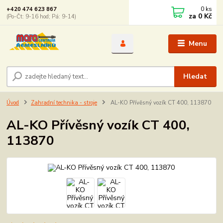
0
ks
+420 474 623 867
za
0 Kč
(Po-Čt: 9-16 hod; Pá: 9-14)
Menu
Hledat
Úvod
Zahradní technika - stroje
AL-KO Přívěsný vozík CT 400, 113870
AL-KO Přívěsný vozík CT 400,
113870