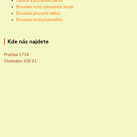
Záruční a pozáruční servis
Broušení nožů zahradních strojů
Broušení pilových řetězů
Broušení nožů plotostřihů
Kde nás najdete
Pražská 1734
Chomutov 430 01