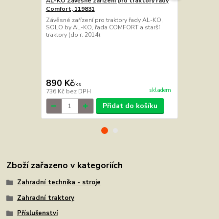
AL-KO Závěsné zařízení pro traktory řady
AL-KO T 22-
Comfort, 119831
zahradní tra
Závěsné zařízení pro traktory řady AL-KO,
Zahradní tra
SOLO by AL-KO, řada COMFORT a starší
22-103.3-HD
traktory (do r. 2014).
díky snadno
plynulému n
sedadlo nast
nízký nástup
nohy technol
transport ...
890 Kč
82 990 
/
ks
skladem
736 Kč
bez DPH
68 587 Kč
be
Přidat do košíku
Zboží zařazeno v kategoriích
Zahradní technika - stroje
Zahradní traktory
Příslušenství