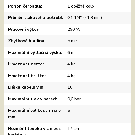
Pohon čerpadla
1 oběžné kolo
Průměr tlakového potrubí
G1 1/4" (41,9 mm)
Pracovní výkon
290 W
Zbytková hladina
5 mm
Maximální výtlačná výška
6 m
Hmotnost netto
4 kg
Hmotnost brutto
4 kg
Délka kabelu v m
10
Maximální tlak v barech
0,6 bar
Maximální velikost zrna v
5
mm
Rozměr hloubka v cm bez
17 cm
kartónu