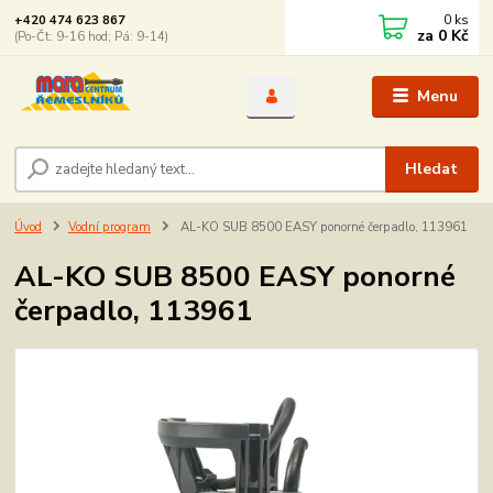
0
ks
+420 474 623 867
za
0 Kč
(Po-Čt: 9-16 hod; Pá: 9-14)
Menu
Hledat
Úvod
Vodní program
AL-KO SUB 8500 EASY ponorné čerpadlo, 113961
AL-KO SUB 8500 EASY ponorné
čerpadlo, 113961