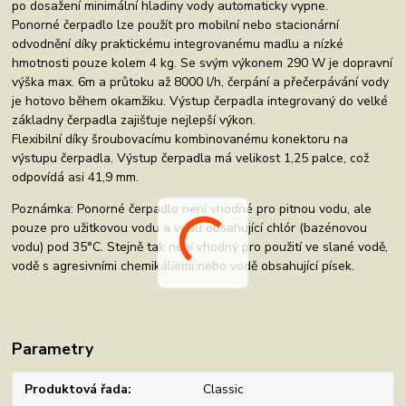
po dosažení minimální hladiny vody automaticky vypne.
Ponorné čerpadlo lze použít pro mobilní nebo stacionární
odvodnění díky praktickému integrovanému madlu a nízké
hmotnosti pouze kolem 4 kg. Se svým výkonem 290 W je dopravní
výška max. 6m a průtoku až 8000 l/h, čerpání a přečerpávání vody
je hotovo během okamžiku. Výstup čerpadla integrovaný do velké
základny čerpadla zajišťuje nejlepší výkon.
Flexibilní díky šroubovacímu kombinovanému konektoru na
výstupu čerpadla. Výstup čerpadla má velikost 1,25 palce, což
odpovídá asi 41,9 mm.
Poznámka: Ponorné čerpadlo není vhodné pro pitnou vodu, ale
pouze pro užitkovou vodu a vodu obsahující chlór (bazénovou
vodu) pod 35°C. Stejně tak není vhodný pro použití ve slané vodě,
vodě s agresivními chemikáliemi nebo vodě obsahující písek.
Parametry
Produktová řada
Classic