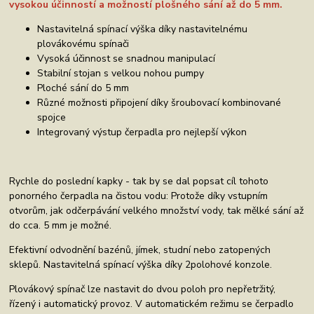
vysokou účinností a možností plošného sání až do 5 mm.
Nastavitelná spínací výška díky nastavitelnému
plovákovému spínači
Vysoká účinnost se snadnou manipulací
Stabilní stojan s velkou nohou pumpy
Ploché sání do 5 mm
Různé možnosti připojení díky šroubovací kombinované
spojce
Integrovaný výstup čerpadla pro nejlepší výkon
Rychle do poslední kapky - tak by se dal popsat cíl tohoto
ponorného čerpadla na čistou vodu: Protože díky vstupním
otvorům, jak odčerpávání velkého množství vody, tak mělké sání až
do cca. 5 mm je možné.
Efektivní odvodnění bazénů, jímek, studní nebo zatopených
sklepů. Nastavitelná spínací výška díky 2polohové konzole.
Plovákový spínač lze nastavit do dvou poloh pro nepřetržitý,
řízený i automatický provoz. V automatickém režimu se čerpadlo