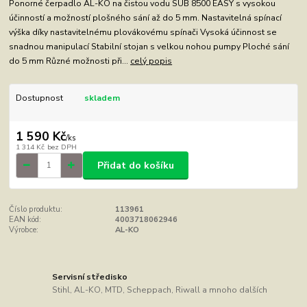
Ponorné čerpadlo AL-KO na čistou vodu SUB 8500 EASY s vysokou
účinností a možností plošného sání až do 5 mm. Nastavitelná spínací
výška díky nastavitelnému plovákovému spínači Vysoká účinnost se
snadnou manipulací Stabilní stojan s velkou nohou pumpy Ploché sání
do 5 mm Různé možnosti při...
celý popis
Dostupnost
skladem
1 590 Kč
/
ks
1 314 Kč
bez DPH
Přidat do košíku
Číslo produktu:
113961
EAN kód:
4003718062946
Výrobce:
AL-KO
Servisní středisko
Stihl, AL-KO, MTD, Scheppach, Riwall a mnoho dalších