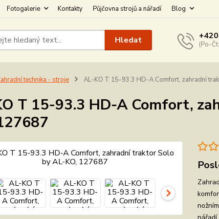
Fotogalerie
Kontakty
Půjčovna strojů a nářadí
Blog
+420
Hledat
(Po-Čt
ahradní technika - stroje
AL-KO T 15-93.3 HD-A Comfort, zahradní tra
O T 15-93.3 HD-A Comfort, zahr
127687
Posl
Zahrad
komfor
nožním
nářadí