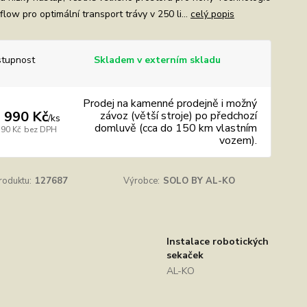
low pro optimální transport trávy v 250 li...
celý popis
tupnost
Skladem v externím skladu
Prodej na kamenné prodejně i možný
 990 Kč
závoz (větší stroje) po předchozí
/
ks
domluvě (cca do 150 km vlastním
190 Kč
bez DPH
vozem).
roduktu:
127687
Výrobce:
SOLO BY AL-KO
Instalace robotických
sekaček
AL-KO