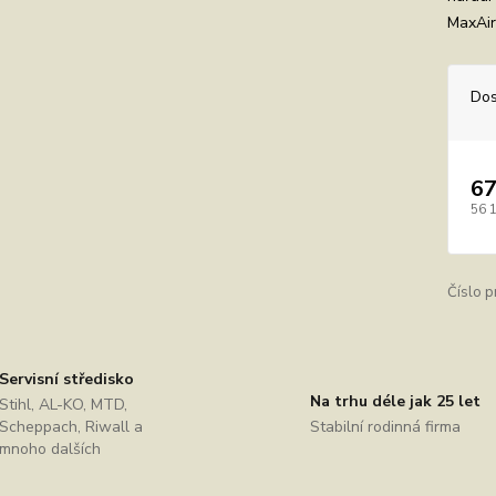
MaxAirf
Dos
67
56 
Číslo p
Servisní středisko
Na trhu déle jak 25 let
Stihl, AL-KO, MTD,
Scheppach, Riwall a
Stabilní rodinná firma
mnoho dalších