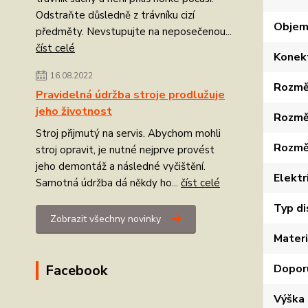
Odstraňte důsledně z trávníku cizí
Objem
předměty. Nevstupujte na neposečenou...
číst celé
Konekt
16.08.2022
Rozměr
Pravidelná údržba stroje prodlužuje
jeho životnost
Rozměr
Stroj přijmutý na servis. Abychom mohli
Rozměr
stroj opravit, je nutné nejprve provést
jeho demontáž a následné vyčištění.
Elektr
Samotná údržba dá někdy ho...
číst celé
Typ di
Zobrazit všechny novinky
Materi
Dopor
Facebook
Výška 