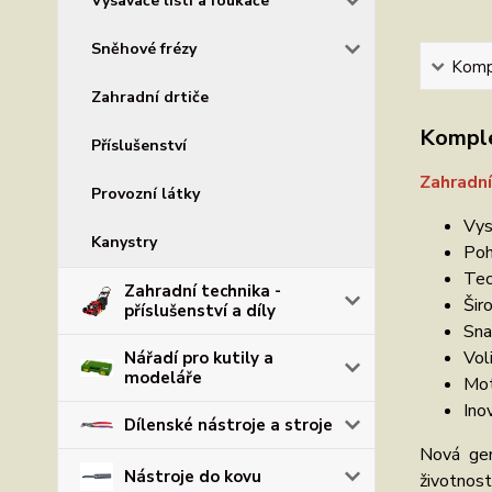
Vysavače listí a foukače
Sněhové frézy
Kompl
Zahradní drtiče
Komple
Příslušenství
Zahradn
Provozní látky
Vys
Kanystry
Poh
Tec
Zahradní technika -
Šir
příslušenství a díly
Sna
Vol
Nářadí pro kutily a
modeláře
Mot
Ino
Dílenské nástroje a stroje
Nová gen
Nástroje do kovu
životnos