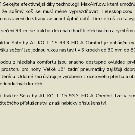
. Sekejte efektivnějsi díky technologii MaxAirflow, která umož
 že sběrný koš se musí méně vyprazdňovat. Teleskopickou 
 nastavení do strany zasunout úplně dolů. Tím se koš zcela vyp
 sečení 93 cm se traktor dokonale hodí k efektivnímu a rychlém
raktor Solo by AL-KO T 15-93.3 HD-A Comfort je poháněn 
Výšku sečení lze jednou rukou nastavit v 6 krocích od 30 mm do 
hodou z hlediska komfortu jsou snadno dostupné ovládací prv
 prostoru pro nohy. Velké 18" zadní pneumatiky zajišťují dob
 terénu. Odolné žací ústrojí je vyrobeno z ocelového plechu a ob
jednoduchých krocích.
í traktor Solo by AL-KO T 15-93.3 HD-A Comfort lze v zimě 
žitečného příslušenství z naší nabídky příslušenství.