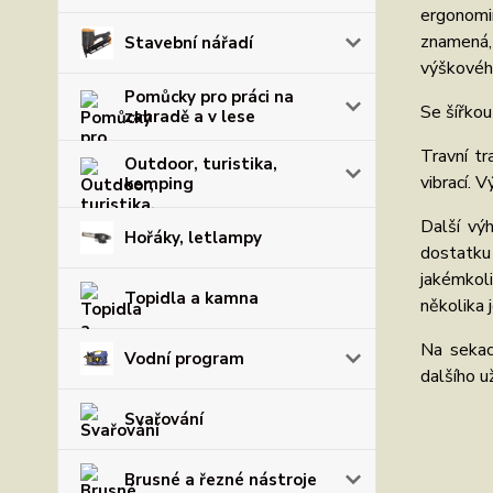
ergonomií
znamená,
Stavební nářadí
výškového
Pomůcky pro práci na
Se šířkou
zahradě a v lese
Travní t
Outdoor, turistika,
vibrací. 
kemping
Další vý
Hořáky, letlampy
dostatku
jakémkoli
Topidla a kamna
několika 
Na sekac
Vodní program
dalšího u
Svařování
Brusné a řezné nástroje