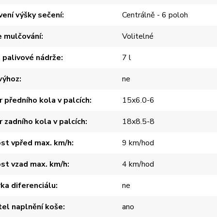
ení výšky sečení
Centrálně - 6 poloh
e mulčování
Volitelné
 palivové nádrže
7 l
výhoz
ne
 předního kola v palcích
15x6.0-6
 zadního kola v palcích
18x8.5-8
st vpřed max. km/h
9 km/hod
st vzad max. km/h
4 km/hod
ka diferenciálu
ne
el naplnění koše
ano