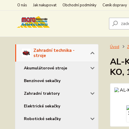
O nás
Jak nakupovat
Obchodní podmínky
Ceník dopravy
Úvod
Z
Zahradní technika -
stroje
AL-K
Akumulátorové stroje
KO, 
Benzínové sekačky
Zahradní traktory
Elektrické sekačky
Robotické sekačky