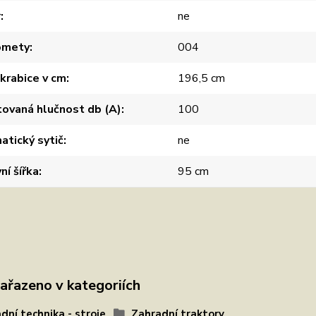
r
ne
omety
004
krabice v cm
196,5 cm
ovaná hlučnost db (A)
100
tický sytič
ne
ní šířka
95 cm
zařazeno v kategoriích
dní technika - stroje
Zahradní traktory