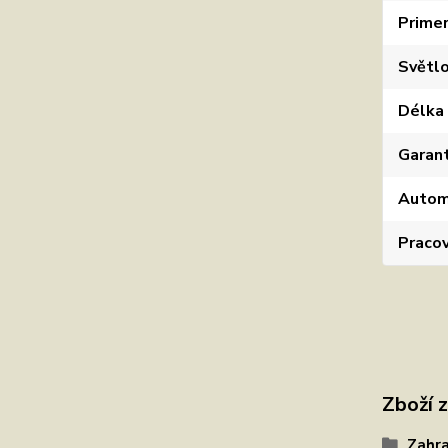
Prime
Světl
Délka 
Garant
Automa
Pracov
Zboží 
Zahra