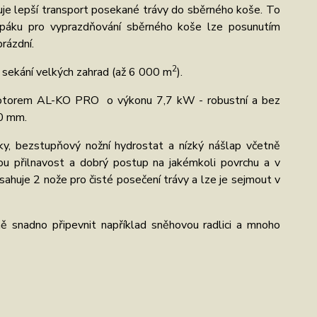
ňuje lepší transport posekané trávy do sběrného koše. To
páku pro vyprazdňování sběrného koše lze posunutím
rázdní.
2
u sekání velkých zahrad (až 6 000 m
).
motorem AL-KO PRO o výkonu 7,7 kW - robustní a bez
80 mm.
ky, bezstupňový nožní hydrostat a nízký nášlap včetně
rou přilnavost a dobrý postup na jakémkoli povrchu a v
sahuje 2 nože pro čisté posečení trávy a lze je sejmout v
snadno připevnit například sněhovou radlici a mnoho