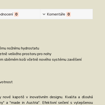
dnocení
0
Komentáře
0
lému nožnímu hydrostatu
četně velkého prostoru pro nohy
vém sběrném koši včetně nového systému zavěšení
ivotnost
 nové kapotě v inovativním designu. Kvalita a dlouhá
y" a "made in Austria". Efektivní sečení s vylepšenou