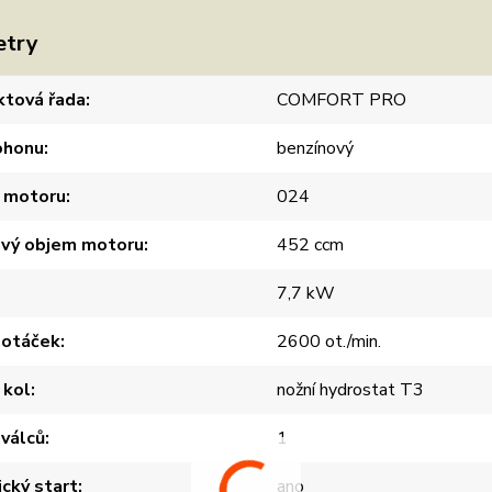
etry
ktová řada
COMFORT PRO
ohonu
benzínový
 motoru
024
ový objem motoru
452 ccm
7,7 kW
 otáček
2600 ot./min.
 kol
nožní hydrostat T3
válců
1
ický start
ano