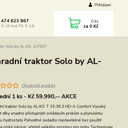
Přihlášení
 474 623 867
0
ks
za
0 Kč
: 9-16 hod; Pá: 9-14)
ktor Solo by AL-KO, 127687
adní traktor Solo by AL-
Ohodnotit produkt
ední 1 ks - Kč 59.990,-- AKCE
ní traktor Solo by AL-KO T 15-93.3 HD-A Comfort Vysoký
t díky snadno přístupným ovládacím prvkům a plynulému
u hydrostatu Pohodlné sedadlo nastavitelné bez použití
 a nízký nástup, včetně velkého prostoru pro nohy Technologie