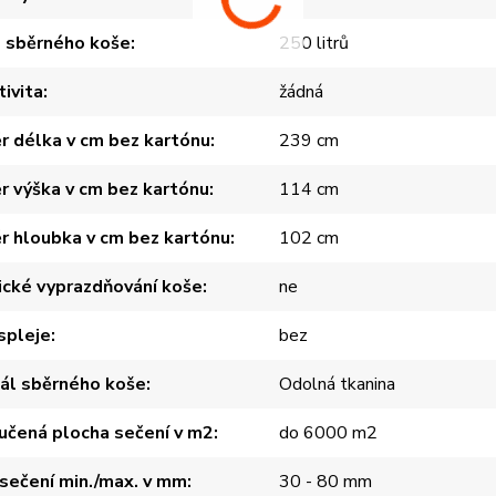
 sběrného koše
250 litrů
ivita
žádná
 délka v cm bez kartónu
239 cm
 výška v cm bez kartónu
114 cm
 hloubka v cm bez kartónu
102 cm
ické vyprazdňování koše
ne
spleje
bez
ál sběrného koše
Odolná tkanina
učená plocha sečení v m2
do 6000 m2
sečení min./max. v mm
30 - 80 mm