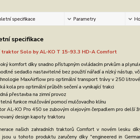
etní specifikace
Parametry
Ho
tní specifikace
í traktor Solo by AL-KO T 15-93.3 HD-A Comfort
oký komfort díky snadno přístupným ovládacím prvkům a plynu
odlné sedadlo nastavitelné bez použití nářadí a nízký nástup, v
hnologie MaxAirflow pro optimální transport trávy v 250 litro
oká kola pro optimální průběh sečení a vynikající trakci
dná přestavba na zimní provoz
itelná funkce mulčování pomocí mulčovacího klínu
or AL-KO Pro 450 se zubovým olejovým čerpadlem pro delší ž
vovaný design kapoty traktoru
erace našich zahradních traktorů Comfort v novém lesku díky
t jsou u tohoto produktu zaručeny díky "engineered in German