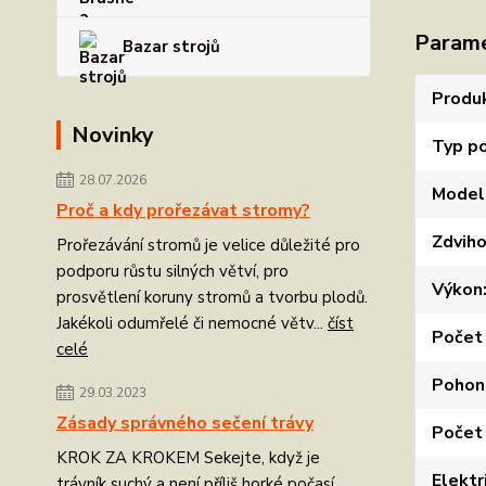
Param
Bazar strojů
Produ
Novinky
Typ p
28.07.2026
Model
Proč a kdy prořezávat stromy?
Zdvih
Prořezávání stromů je velice důležité pro
podporu růstu silných větví, pro
Výkon
prosvětlení koruny stromů a tvorbu plodů.
Jakékoli odumřelé či nemocné větv...
číst
Počet
celé
Pohon
29.03.2023
Zásady správného sečení trávy
Počet 
KROK ZA KROKEM Sekejte, když je
Elektr
trávník suchý a není příliš horké počasí.